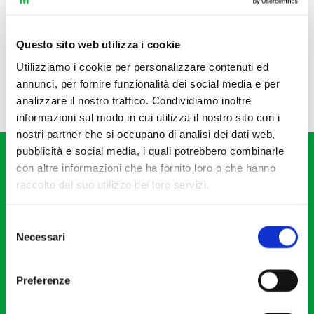
Questo sito web utilizza i cookie
Utilizziamo i cookie per personalizzare contenuti ed
annunci, per fornire funzionalità dei social media e per
analizzare il nostro traffico. Condividiamo inoltre
informazioni sul modo in cui utilizza il nostro sito con i
nostri partner che si occupano di analisi dei dati web,
pubblicità e social media, i quali potrebbero combinarle
con altre informazioni che ha fornito loro o che hanno
raccolto dal suo utilizzo dei loro servizi.
Selezione
Fondazione I Pomeriggi Musicali
Necessari
del
Via S. Giovanni sul Muro, 2
consenso
20121 Milano
Preferenze
Partita Iva 04410060158
Cod. Fisc. 80078650159