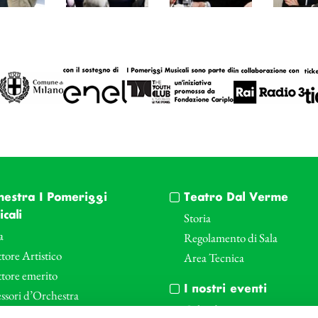
hestra I Pomeriggi
Teatro Dal Verme
cali
Storia
a
Regolamento di Sala
tore Artistico
Area Tecnica
ttore emerito
I nostri eventi
ssori d’Orchestra
Calendario