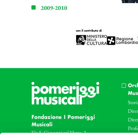
2009-2010
Orc
Musi
Stori
Diret
Fondazione I Pomeriggi
Dire
Musicali
Profe
Via S. Giovanni sul Muro, 2