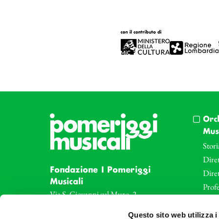
Orc
Musi
Stori
Diret
Fondazione I Pomeriggi
Dire
Musicali
Profe
Via S. Giovanni sul Muro, 2
20121 Milano
Eve
Questo sito web utilizza i
Partita Iva 04410060158