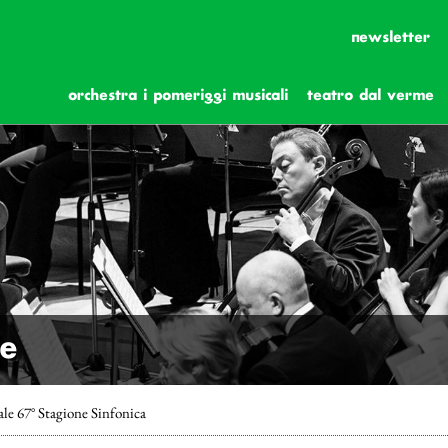
newsletter
orchestra i pomeriggi musicali
teatro dal verme
he
le 67° Stagione Sinfonica