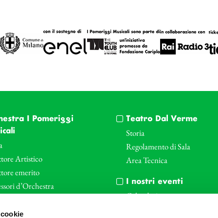
hestra I Pomeriggi
Teatro Dal Verme
cali
Storia
a
Regolamento di Sala
tore Artistico
Area Tecnica
ttore emerito
I nostri eventi
ssori d’Orchestra
Calendario
nti Corporate
Cartellone I Pomeriggi Music
 cookie