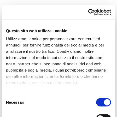
Orchestra i Pomeriggi Musicali
Governance
Storia
Direttore artistico
Direttore Emerito
Professori D’Orchestra
Questo sito web utilizza i cookie
Teatro Dal Verme
Utilizziamo i cookie per personalizzare contenuti ed
La Storia
I Protagonisti
annunci, per fornire funzionalità dei social media e per
I Festival
analizzare il nostro traffico. Condividiamo inoltre
Regolamento di Sala
informazioni sul modo in cui utilizza il nostro sito con i
Area Tecnica
Calendario
nostri partner che si occupano di analisi dei dati web,
Cartellone
pubblicità e social media, i quali potrebbero combinarle
I Pomeriggi Musicali
con altre informazioni che ha fornito loro o che hanno
Teatro Dal Verme
Biglietteria
raccolto dal suo utilizzo dei loro servizi.
Acquista
Selezione
Necessari
del
consenso