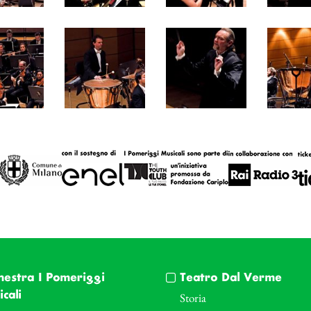
hestra I Pomeriggi
Teatro Dal Verme
cali
Storia