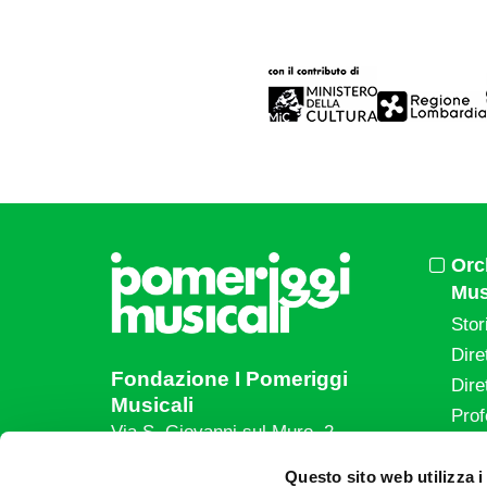
Orc
Mus
Stor
Dire
Fondazione I Pomeriggi
Dire
Musicali
Prof
Via S. Giovanni sul Muro, 2
20121 Milano
Eve
Questo sito web utilizza i
Partita Iva 04410060158