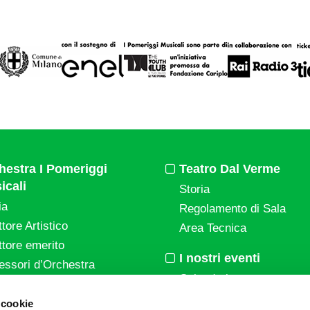
hestra I Pomeriggi
Teatro Dal Verme
icali
Storia
ia
Regolamento di Sala
ttore Artistico
Area Tecnica
ttore emerito
I nostri eventi
essori d’Orchestra
Calendario
nti Corporate
Cartellone I Pomeriggi Mu
 cookie