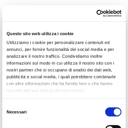
Orchestra i Pomeriggi Musicali
Governance
Storia
Direttore artistico
Direttore Emerito
Professori D’Orchestra
Questo sito web utilizza i cookie
Teatro Dal Verme
Utilizziamo i cookie per personalizzare contenuti ed
La Storia
I Protagonisti
annunci, per fornire funzionalità dei social media e per
I Festival
analizzare il nostro traffico. Condividiamo inoltre
Regolamento di Sala
informazioni sul modo in cui utilizza il nostro sito con i
Area Tecnica
Calendario
nostri partner che si occupano di analisi dei dati web,
Cartellone
pubblicità e social media, i quali potrebbero combinarle
I Pomeriggi Musicali
con altre informazioni che ha fornito loro o che hanno
Teatro Dal Verme
Biglietteria
raccolto dal suo utilizzo dei loro servizi.
Acquista
Selezione
Necessari
del
consenso