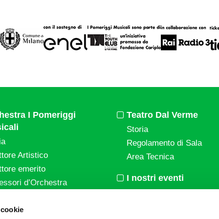
hestra I Pomeriggi
Teatro Dal Verme
icali
Storia
ia
Regolamento di Sala
ttore Artistico
Area Tecnica
ttore emerito
I nostri eventi
essori d’Orchestra
Calendario
nti Corporate
Cartellone I Pomeriggi Mu
 cookie
ziende e il teatro