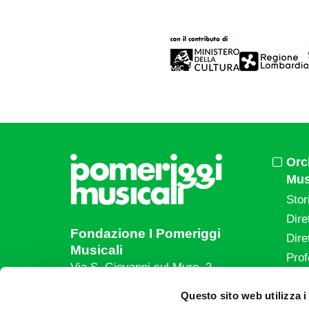
Orc
Mus
Stor
Dire
Fondazione I Pomeriggi
Dire
Musicali
Prof
Via S. Giovanni sul Muro, 2
20121 Milano
Eve
Questo sito web utilizza i
Partita Iva 04410060158
Le a