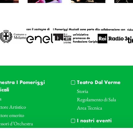
hestra I Pomeriggi
Teatro Dal Verme
cali
Storia
a
Regolamento di Sala
tore Artistico
Area Tecnica
ttore emerito
I nostri eventi
ssori d’Orchestra
Calendario