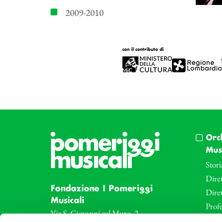
2009-2010
Orc
Musi
Stori
Diret
Fondazione I Pomeriggi
Dire
Musicali
Profe
Via S. Giovanni sul Muro, 2