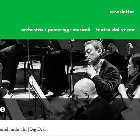
newsletter
orchestra i pomeriggi musicali
teatro dal verme
he
nd midnight | Big Deal