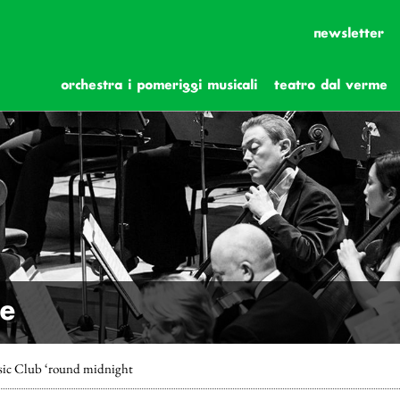
newsletter
orchestra i pomeriggi musicali
teatro dal verme
he
sic Club ‘round midnight