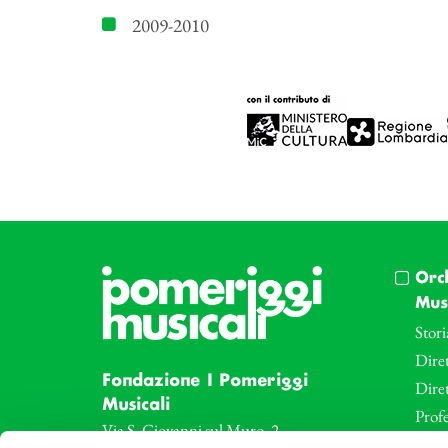
2009-2010
Orc
Musi
Stori
Diret
Fondazione I Pomeriggi
Dire
Musicali
Profe
Via S. Giovanni sul Muro, 2