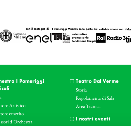
hestra I Pomeriggi
Teatro Dal Verme
cali
Storia
a
Regolamento di Sala
tore Artistico
Area Tecnica
ttore emerito
I nostri eventi
ssori d’Orchestra
Calendario