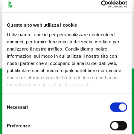
Questo sito web utilizza i cookie
Utilizziamo i cookie per personalizzare contenuti ed
annunci, per fornire funzionalità dei social media e per
analizzare il nostro traffico. Condividiamo inoltre
informazioni sul modo in cui utilizza il nostro sito con i
nostri partner che si occupano di analisi dei dati web,
pubblicità e social media, i quali potrebbero combinarle
con altre informazioni che ha fornito loro o che hanno
raccolto dal suo utilizzo dei loro servizi.
Selezione
Necessari
del
Fondazione I Pomeriggi Musicali
consenso
Via S. Giovanni sul Muro, 2
Preferenze
20121 Milano