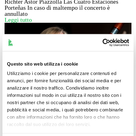
Richter Astor Piazzolla Las Cuatro Estaciones
Porteñas In caso di maltempo il concerto è
annullato
Leggi tutto
Questo sito web utilizza i cookie
Utilizziamo i cookie per personalizzare contenuti ed
annunci, per fornire funzionalità dei social media e per
analizzare il nostro traffico. Condividiamo inoltre
I Pomeriggi Musicali alla Villa
informazioni sul modo in cui utilizza il nostro sito con i
nostri partner che si occupano di analisi dei dati web,
Reale. Trio d’ance dei Pomeriggi
pubblicità e social media, i quali potrebbero combinarle
con altre informazioni che ha fornito loro o che hanno
Musicali di Milano
raccolto dal suo utilizzo dei loro servizi.