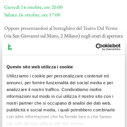
Giovedì 14 ottobre, ore 20:00
Sabato 16 ottobre, ore 17:00
Oppure presentandosi al botteghino del Teatro Dal Verme
(via San Giovanni sul Muro, 2 Milano) negli orari di apertura
per l’evento (martedì – venerdì dalle 10:30 alle 18:30; sabato
dalle 10:30 alle 14:00).
Il Teatro è un luogo sicuro: si entra solo con il Green
Questo sito web utilizza i cookie
Pass.
Vi aspettiamo!
Utilizziamo i cookie per personalizzare contenuti ed
annunci, per fornire funzionalità dei social media e per
analizzare il nostro traffico. Condividiamo inoltre
informazioni sul modo in cui utilizza il nostro sito con i
nostri partner che si occupano di analisi dei dati web,
pubblicità e social media, i quali potrebbero combinarle
con altre informazioni che ha fornito loro o che hanno
raccolto dal suo utilizzo dei loro servizi.