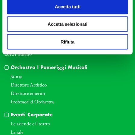
20121 Milano
Accetta tutti
Partita Iva 04410060158
Cod. Fisc. 80078650159
Accetta selezionati
Tel: +39 02 87905
Teatro Dal Verme
Rifiuta
Via S. Giovanni sul Muro, 2
20121 Milano
Orchestra I Pomeriggi Musicali
Storia
Direttore Artistico
Direttore emerito
Professori d’Orchestra
Eventi Corporate
Le aziende e il teatro
Le sale