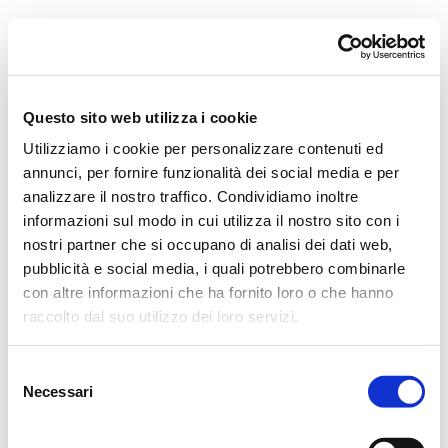
Orchestra i Pomeriggi Musicali
Governance
Storia
Direttore artistico
Direttore Emerito
Professori D’Orchestra
Questo sito web utilizza i cookie
Teatro Dal Verme
Utilizziamo i cookie per personalizzare contenuti ed
La Storia
I Protagonisti
annunci, per fornire funzionalità dei social media e per
I Festival
analizzare il nostro traffico. Condividiamo inoltre
Regolamento di Sala
informazioni sul modo in cui utilizza il nostro sito con i
Area Tecnica
Calendario
nostri partner che si occupano di analisi dei dati web,
Cartellone
pubblicità e social media, i quali potrebbero combinarle
I Pomeriggi Musicali
con altre informazioni che ha fornito loro o che hanno
Teatro Dal Verme
Biglietteria
raccolto dal suo utilizzo dei loro servizi.
Acquista
Selezione
Necessari
del
consenso