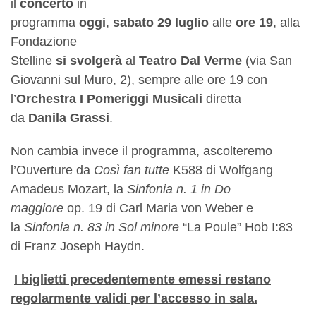
il
concerto
in
programma
oggi
,
sabato
29
luglio
alle
ore
19
, alla
Fondazione
Stelline
si
svolgerà
al
Teatro
Dal
Verme
(via San
Giovanni sul Muro, 2), sempre alle ore 19 con
l’
Orchestra
I Pomeriggi Musicali
diretta
da
Danila
Grassi
.
Non cambia invece il programma, ascolteremo
l’Ouverture da
Così fan tutte
K588 di Wolfgang
Amadeus Mozart, la
Sinfonia n. 1 in Do
maggiore
op. 19 di Carl Maria von Weber e
la
Sinfonia n. 83 in Sol minore
“La Poule” Hob I:83
di Franz Joseph Haydn.
I biglietti precedentemente emessi restano
regolarmente validi per l’accesso in sala.