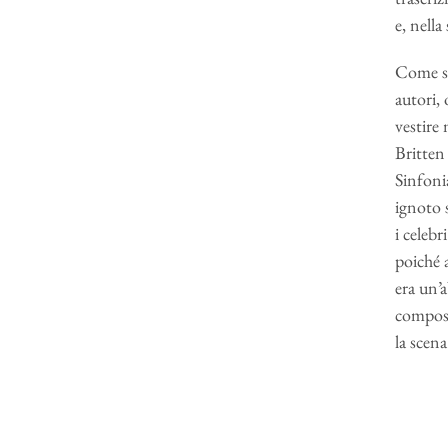
e, nella
Come so
autori, 
vestire 
Britten
Sinfoni
ignoto 
i celebr
poiché 
era un’
composiz
la scena