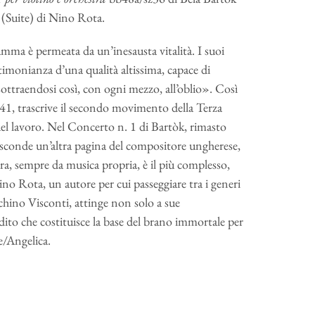
(Suite) di Nino Rota.
mma è permeata da un’inesausta vitalità. I suoi
estimonianza d’una qualità altissima, capace di
sottraendosi così, con ogni mezzo, all’oblio». Così
41, trascrive il secondo movimento della Terza
el lavoro. Nel Concerto n. 1 di Bartòk, rimasto
asconde un’altra pagina del compositore ungherese,
tura, sempre da musica propria, è il più complesso,
no Rota, un autore per cui passeggiare tra i generi
hino Visconti, attinge non solo a sue
edito che costituisce la base del brano immortale per
e/Angelica.