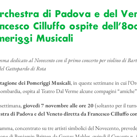
rchestra di Padova e del Ven
ncesco Cilluffo ospite dell’80
eriggi Musicali
ma dedicato al Novecento con il primo concerto per violino di Bartó
del Gattopardo di Rota
stagione dei Pomeriggi Musicali
, in queste settimane in cui l’Or
mbardia, ospita al Teatro Dal Verme alcune compagini “amiche” pe
settimana,
giovedì 7 novembre alle ore 20
(soltanto per il turn
stra di Padova e del Veneto diretta da Francesco Cilluffo
con
ramma, concentrato su tre artisti simbolici del Novecento, preved
zione di Benjamin Britten da Gustav Mahler, quindi il
Concerto n. 1