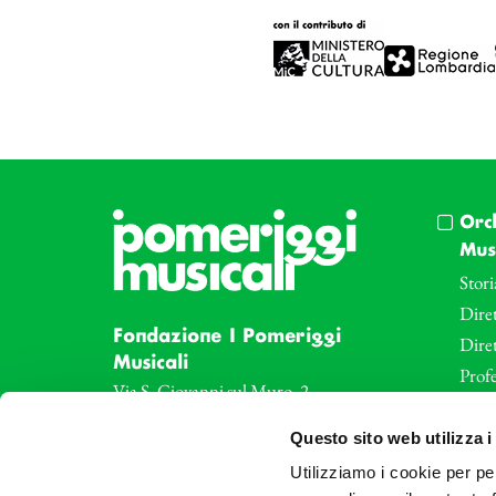
Orc
Musi
Stori
Diret
Fondazione I Pomeriggi
Dire
Musicali
Profe
Via S. Giovanni sul Muro, 2
20121 Milano
Eve
Questo sito web utilizza i
Partita Iva 04410060158
Le az
Cod. Fisc. 80078650159
Utilizziamo i cookie per pe
Le sa