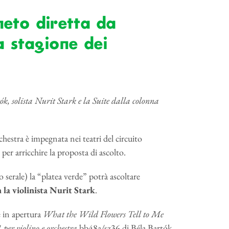
eto diretta da
a stagione dei
k, solista Nurit Stark e la Suite dalla colonna
chestra è impegnata nei teatri del circuito
r arricchire la proposta di ascolto.
o serale) la “platea verde” potrà ascoltare
 la violinista Nurit Stark
.
e in apertura
What the Wild Flowers Tell to Me
 per violino e orchestra
bb48a/sz36 di Béla Bartók