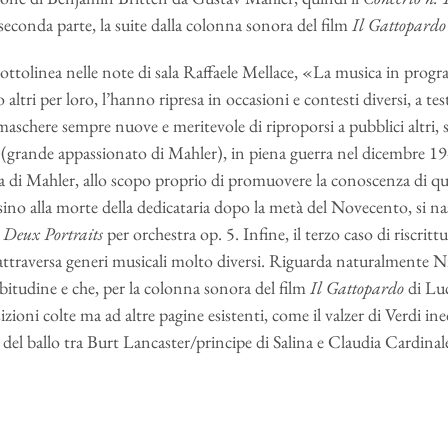
 seconda parte, la suite dalla colonna sonora del film
Il Gattopardo
ttolinea nelle note di sala Raffaele Mellace, «La musica in progra
o altri per loro, l’hanno ripresa in occasioni e contesti diversi, a t
maschere sempre nuove e meritevole di riproporsi a pubblici altri, 
 (grande appassionato di Mahler), in piena guerra nel dicembre 19
a di Mahler, allo scopo proprio di promuovere la conoscenza di qu
sino alla morte della dedicataria dopo la metà del Novecento, si n
i
Deux Portraits
per orchestra op. 5. Infine, il terzo caso di riscrit
attraversa generi musicali molto diversi. Riguarda naturalmente Ni
abitudine e che, per la colonna sonora del film
Il Gattopardo
di Luc
ioni colte ma ad altre pagine esistenti, come il valzer di Verdi in
 del ballo tra Burt Lancaster/principe di Salina e Claudia Cardinal