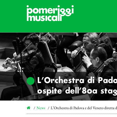
L’Orchestra di Pado
ospite dell’80a sta
News
L’Orchestra di Padova e del Veneto diretta d