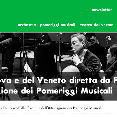
newsletter
orchestra i pomeriggi musicali
teatro dal verme
va e del Veneto diretta da F
gione dei Pomeriggi Musicali
a Francesco Cilluffo ospite dell’80a stagione dei Pomeriggi Musicali