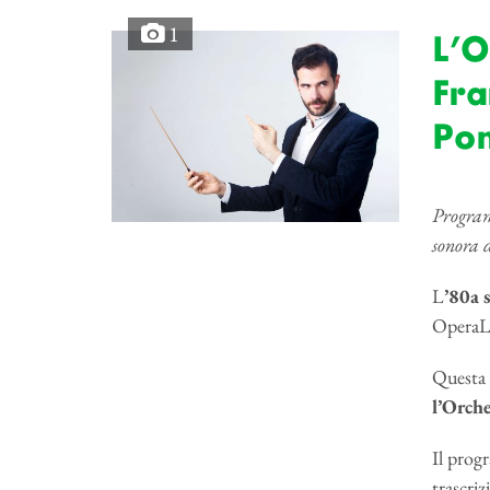
1
L’O
Fra
Pom
Program
sonora 
L
’80a 
OperaLo
Questa 
l’Orche
Il prog
trascri