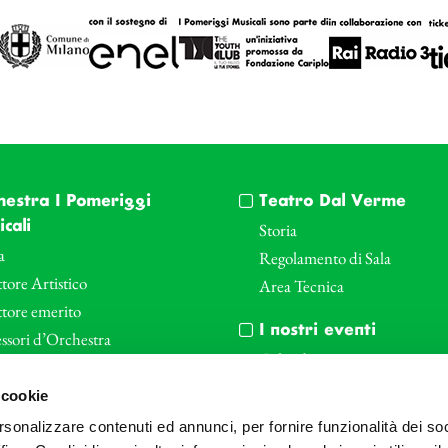
hestra I Pomeriggi
Teatro Dal Verme
cali
Storia
a
Regolamento di Sala
tore Artistico
Area Tecnica
ttore emerito
I nostri eventi
ssori d’Orchestra
Calendario
nti Corporate
Cartellone I Pomeriggi Music
 cookie
iende e il teatro
Cartellone Teatro Dal Verme
rsonalizzare contenuti ed annunci, per fornire funzionalità dei so
le
Biglietteria