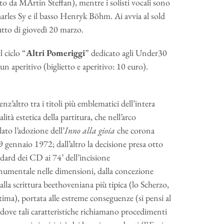
tto da MArtin Steffan), mentre i solisti vocali sono
arles Sy e il basso Henryk Böhm. Ai avvia al sold
utto di giovedì 20 marzo.
 ciclo “
Altri Pomeriggi
” dedicato agli Under30
n aperitivo (biglietto e aperitivo: 10 euro).
z’altro tra i titoli più emblematici dell’intera
ità estetica della partitura, che nell’arco
ato l’adozione dell’
Inno alla gioia
che corona
 gennaio 1972; dall’altro la decisione presa otto
dard dei CD ai 74’ dell’incisione
umentale nelle dimensioni, dalla concezione
 alla scrittura beethoveniana più tipica (lo Scherzo,
ima), portata alle estreme conseguenze (si pensi al
ddove tali caratteristiche richiamano procedimenti