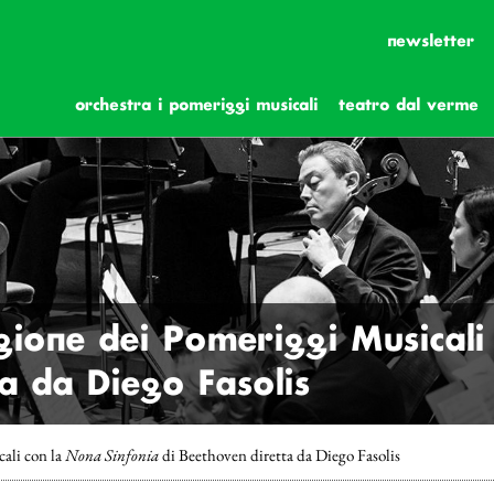
newsletter
orchestra i pomeriggi musicali
teatro dal verme
gione dei Pomeriggi Musicali
a da Diego Fasolis
cali con la
Nona Sinfonia
di Beethoven diretta da Diego Fasolis