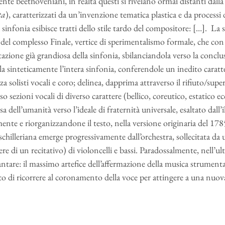
nte beethoveniani, in realtà questi si rivelano ormai distanti dalla p
ta
), caratterizzati da un’invenzione tematica plastica e da proces
sinfonia esibisce tratti dello stile tardo del compositore: […]. La 
i del complesso Finale, vertice di sperimentalismo formale, che con
tazione già grandiosa della sinfonia, sbilanciandola verso la conc
ola sinteticamente l’intera sinfonia, conferendole un inedito carat
za solisti vocali e coro; delinea, dapprima attraverso il rifiuto/su
so sezioni vocali di diverso carattere (bellico, coreutico, estatico e
esa dell’umanità verso l’ideale di fraternità universale, esaltato dal
ente e riorganizzandone il testo, nella versione originaria del 1785
chilleriana emerge progressivamente dall’orchestra, sollecitata da u
tere di un recitativo) di violoncelli e bassi. Paradossalmente, nell’
antare: il massimo artefice dell’affermazione della musica strumenta
co di ricorrere al coronamento della voce per attingere a una nuo