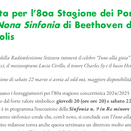
ta per l’80a Stagione dei Po
Nona Sinfonia
di Beethoven d
olis
della Radiotelevisione Svizzera intonerà il celebre “Inno alla gioia” s
ci, il mezzosoprano Lucia Cirillo, il tenore Charles Sy e il basso 
ione di sabato 22 marzo si avvia al sold out, maggiore disponibilit
ano i festeggiamenti per l’80a stagione concertistica 2024/2025
o dal forte valore simbolico:
giovedì 20 (ore ore 20) e sabato 2
o
è in programma l’esecuzione della
Sinfonia n. 9 in Re minore
to sinfonico corale che, com’è noto, si conclude con l’
Inno alla
ne milanese torna anche questa settimana un direttore molto a