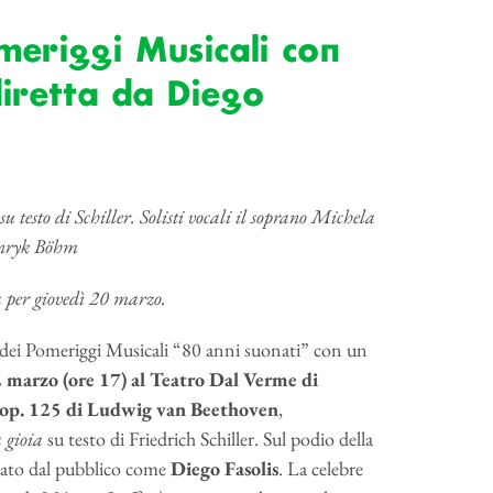
meriggi Musicali con
iretta da Diego
u testo di Schiller. Solisti vocali il soprano Michela
Henryk Böhm
à per giovedì 20 marzo.
 dei Pomeriggi Musicali “80 anni suonati” con un
2 marzo (ore 17)
al Teatro Dal Verme di
op. 125 di Ludwig van Beethoven
,
 gioia
su testo di Friedrich Schiller. Sul podio della
mato dal pubblico come
Diego Fasolis
. La celebre