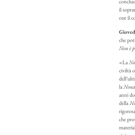
conclusi
il sopr
out il c
Giovedì
che potr
Non è pr
«La
No
civiltà 
dell’ul
la
Non
anni do
della
N
rigoros
che pro
materia