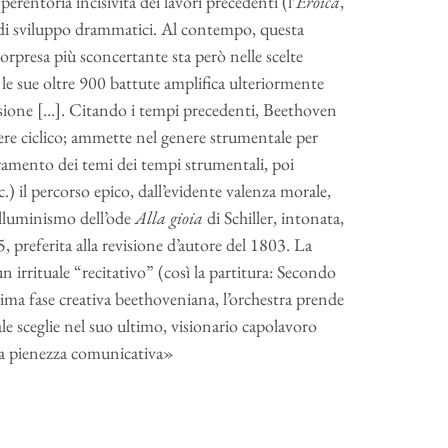
erentoria incisività dei lavori precedenti (l’
Eroica
,
si di sviluppo drammatici. Al contempo, questa
sorpresa più sconcertante sta però nelle scelte
 le sue oltre 900 battute amplifica ulteriormente
lusione […]. Citando i tempi precedenti, Beethoven
tere ciclico; ammette nel genere strumentale per
peramento dei temi dei tempi strumentali, poi
cc.) il percorso epico, dall’evidente valenza morale,
l’illuminismo dell’ode
Alla gioia
di Schiller, intonata,
, preferita alla revisione d’autore del 1803. La
n irrituale “recitativo” (così la partitura: Secondo
ultima fase creativa beethoveniana, l’orchestra prende
le sceglie nel suo ultimo, visionario capolavoro
va pienezza comunicativa»