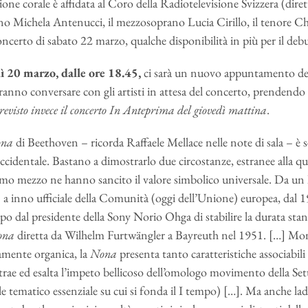
one corale è affidata al Coro della Radiotelevisione Svizzera (dire
ano Michela Antenucci, il mezzosoprano Lucia Cirillo, il tenore Ch
oncerto di sabato 22 marzo, qualche disponibilità in più per il deb
 20 marzo, dalle ore 18.45,
ci sarà un nuovo appuntamento del
anno conversare con gli artisti in attesa del concerto, prendendo u
evisto invece il concerto In Anteprima del giovedì mattina
.
na
di Beethoven – ricorda Raffaele Mellace nelle note di sala – è sen
occidentale. Bastano a dimostrarlo due circostanze, estranee alla qual
timo mezzo ne hanno sancito il valore simbolico universale. Da un l
a
a inno ufficiale della Comunità (oggi dell’Unione) europea, dal 19
po dal presidente della Sony Norio Ohga di stabilire la durata stan
ona
diretta da Wilhelm Furtwängler a Bayreuth nel 1951. […] Mon
amente organica, la
Nona
presenta tanto caratteristiche associabili
trae ed esalta l’impeto bellicoso dell’omologo movimento della Sett
le tematico essenziale su cui si fonda il I tempo) […]. Ma anche la