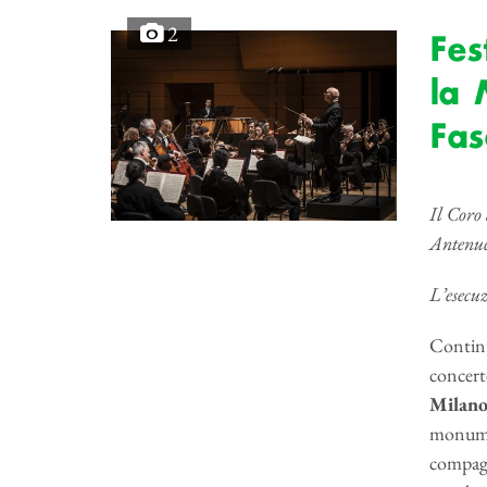
2
Fes
la
Fas
Il Coro 
Antenuc
L’esecuz
Continu
concert
Milan
monumen
compagi