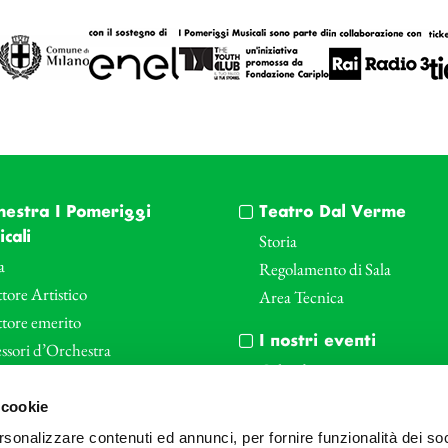
hestra I Pomeriggi
Teatro Dal Verme
cali
Storia
a
Regolamento di Sala
tore Artistico
Area Tecnica
ttore emerito
I nostri eventi
ssori d’Orchestra
Calendario
nti Corporate
Cartellone I Pomeriggi Music
 cookie
iende e il teatro
Cartellone Teatro Dal Verme
rsonalizzare contenuti ed annunci, per fornire funzionalità dei so