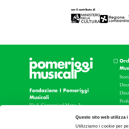
Orc
Musi
Stori
Diret
Fondazione I Pomeriggi
Dire
Musicali
Profe
Via S. Giovanni sul Muro, 2
20121 Milano
Eve
Questo sito web utilizza i
Partita Iva 04410060158
Le az
Cod. Fisc. 80078650159
Utilizziamo i cookie per pe