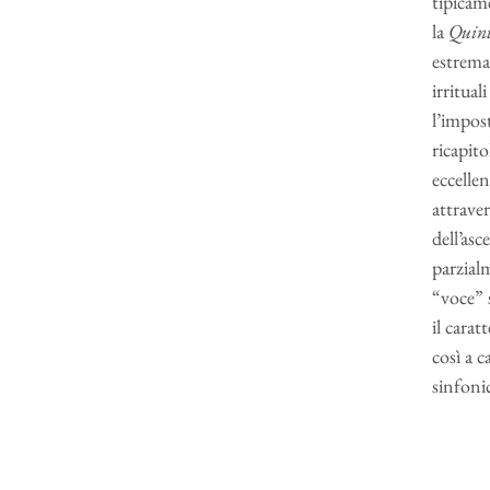
tipicame
la
Quin
estrema 
irritual
l’impos
ricapit
eccellen
attraver
dell’asc
parzialm
“voce” s
il carat
così a c
sinfoni