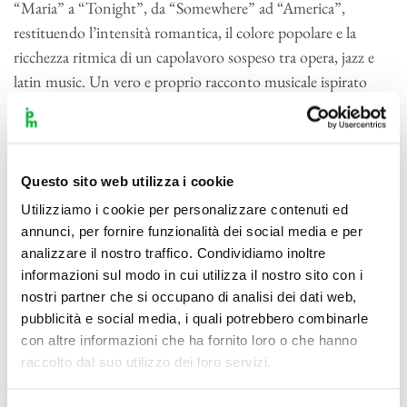
“Maria” a “Tonight”, da “Somewhere” ad “America”,
restituendo l’intensità romantica, il colore popolare e la
ricchezza ritmica di un capolavoro sospeso tra opera, jazz e
latin music. Un vero e proprio racconto musicale ispirato
a
Romeo e Giulietta
, ma ambientato nella New York
portoricana degli anni Cinquanta. Si passa poi alla
Film
Suite
di Ennio Morricone, genio della colonna sonora e
compositore colto e originale, capace di fondere ricerca e
Questo sito web utilizza i cookie
comunicazione. La selezione comprende alcuni dei suoi più
Utilizziamo i cookie per personalizzare contenuti ed
grandi successi:
Gli intoccabili
,
Nuovo Cinema
annunci, per fornire funzionalità dei social media e per
Paradiso
,
Marco Polo
e
La leggenda del pianista sull’oceano
,
analizzare il nostro traffico. Condividiamo inoltre
informazioni sul modo in cui utilizza il nostro sito con i
con melodie evocative e arrangiamenti ricchi di atmosfera.
nostri partner che si occupano di analisi dei dati web,
Una musica che, pur scritta per il cinema, conserva una sua
pubblicità e social media, i quali potrebbero combinarle
forza autonoma, raffinata, emotiva e inconfondibile. Chiude
con altre informazioni che ha fornito loro o che hanno
il programma il ritratto sonoro dedicato a Nino Rota,
raccolto dal suo utilizzo dei loro servizi.
costruito a partire da sei colonne sonore scritte tra il 1960 e il
1973. Dalla collaborazione con Fellini (
La dolce