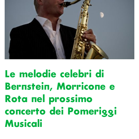
Le melodie celebri di
Bernstein, Morricone e
Rota nel prossimo
concerto dei Pomeriggi
Musicali