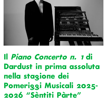
Il
Piano Concerto n. 1
di
Dardust in prima assoluta
nella stagione dei
Pomeriggi Musicali 2025-
2026 “Sèntiti Pàrte”