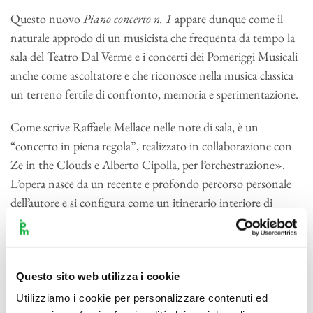
Questo nuovo
Piano concerto n. 1
appare dunque come il
naturale approdo di un musicista che frequenta da tempo la
sala del Teatro Dal Verme e i concerti dei Pomeriggi Musicali
anche come ascoltatore e che riconosce nella musica classica
un terreno fertile di confronto, memoria e sperimentazione.
Come scrive Raffaele Mellace nelle note di sala, è un
“concerto in piena regola”, realizzato in collaborazione con
Ze in the Clouds e Alberto Cipolla, per l’orchestrazione».
L’opera nasce da un recente e profondo percorso personale
dell’autore e si configura come un itinerario interiore di
trasformazione: dall’attraversamento di zone oscure e fragili
fino a una rinnovata energia vitale.
«Si sentirà il profumo di molto Novecento storico (Ravel,
Questo sito web utilizza i cookie
Gershwin, il Puccini più avanzato) – anticipa Mellace – i
Utilizziamo i cookie per personalizzare contenuti ed
russi, soprattutto Rachmaninov, cui dovrà non poco la