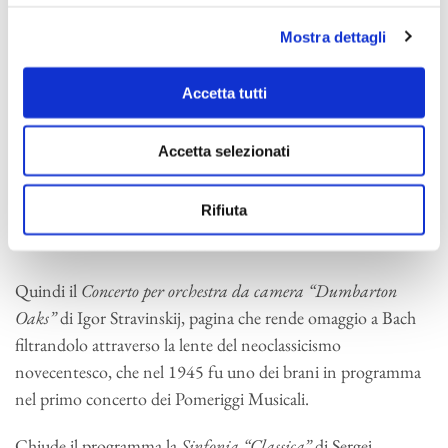
che trova forma nell’Allegro con fuoco in 7/8 in cui la
composizione approda».
Mostra dettagli
La nuova creazione di Dardust si inserisce in un programma
Accetta tutti
che, nel suo insieme, riflette sul rapporto tra tradizione e
modernità. Le
Cinq mélodies populaires grecques
di Maurice
Accetta selezionati
Ravel sono proposte in una nuova e raffinata orchestrazione
di Alessandro Cadario, che trasforma la pagina di matrice
Rifiuta
popolare del compositore francese in una suite sospesa tra
incanto arcaico e scrittura sofisticata.
Quindi il
Concerto per orchestra da camera “Dumbarton
Oaks”
di Igor Stravinskij, pagina che rende omaggio a Bach
filtrandolo attraverso la lente del neoclassicismo
novecentesco, che nel 1945 fu uno dei brani in programma
nel primo concerto dei Pomeriggi Musicali.
Chiude il programma la
Sinfonia “Classica”
di Sergej