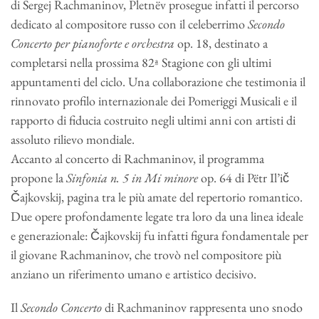
di Sergej Rachmaninov, Pletnëv prosegue infatti il percorso
dedicato al compositore russo con il celeberrimo
Secondo
Concerto per pianoforte e orchestra
op. 18, destinato a
completarsi nella prossima 82ª Stagione con gli ultimi
appuntamenti del ciclo. Una collaborazione che testimonia il
rinnovato profilo internazionale dei Pomeriggi Musicali e il
rapporto di fiducia costruito negli ultimi anni con artisti di
assoluto rilievo mondiale.
Accanto al concerto di Rachmaninov, il programma
propone la
Sinfonia n. 5 in Mi minore
op. 64 di Pëtr Il’ič
Čajkovskij, pagina tra le più amate del repertorio romantico.
Due opere profondamente legate tra loro da una linea ideale
e generazionale: Čajkovskij fu infatti figura fondamentale per
il giovane Rachmaninov, che trovò nel compositore più
anziano un riferimento umano e artistico decisivo.
Il
Secondo Concerto
di Rachmaninov rappresenta uno snodo