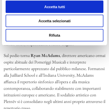
Dal carattere inquieto del primo tempo alla struggente
Accetta tutti
cantabilità dell’Andante, celebre per l’assolo del corno, fino al
valzer elegante del terzo movimento e al finale monumentale
Accetta selezionati
e ambiguamente trionfale, Čajkovskij costruisce una delle sue
architetture orchestrali più potenti e complesse. Una musica
Rifiuta
attraversata da continue tensioni emotive, in cui convivono
slancio lirico, inquietudine e senso tragico.
Sul podio torna
Ryan McAdams
, direttore americano ormai
ospite abituale dei Pomeriggi Musicali e interprete
particolarmente apprezzato dal pubblico milanese. Formatosi
alla Juilliard School e all’Indiana University, McAdams
affianca il repertorio sinfonico all’opera e alla musica
contemporanea, collaborando stabilmente con importanti
istituzioni europee e americane. Il sodalizio artistico con
Pletnëv si è consolidato negli ultimi anni proprio attraverso il
repertorio russo.