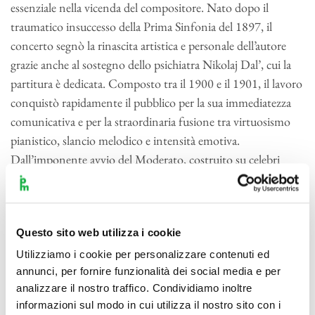
essenziale nella vicenda del compositore. Nato dopo il
traumatico insuccesso della Prima Sinfonia del 1897, il
concerto segnò la rinascita artistica e personale dell’autore
grazie anche al sostegno dello psichiatra Nikolaj Dal’, cui la
partitura è dedicata. Composto tra il 1900 e il 1901, il lavoro
conquistò rapidamente il pubblico per la sua immediatezza
comunicativa e per la straordinaria fusione tra virtuosismo
pianistico, slancio melodico e intensità emotiva.
Dall’imponente avvio del Moderato, costruito su celebri
accordi pianistici che sembrano emergere lentamente dal
silenzio, fino all’Adagio sostenuto di malinconica cantabilità
e al travolgente Allegro scherzando finale, il concerto
Questo sito web utilizza i cookie
sviluppa una tensione continua tra lirismo e grandiosità
orchestrale. È una musica che mette il pianoforte al centro
Utilizziamo i cookie per personalizzare contenuti ed
della scena senza mai relegare l’orchestra a semplice
annunci, per fornire funzionalità dei social media e per
analizzare il nostro traffico. Condividiamo inoltre
accompagnamento, ma costruendo piuttosto un dialogo
informazioni sul modo in cui utilizza il nostro sito con i
costante e appassionato.