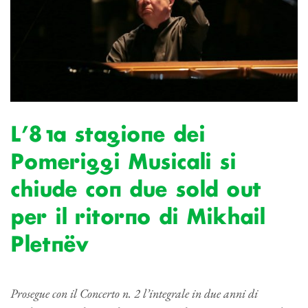
L’81a stagione dei
Pomeriggi Musicali si
chiude con due sold out
per il ritorno di Mikhail
Pletnëv
Prosegue con il Concerto n. 2 l’integrale in due anni di