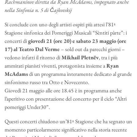
Rachmaninov diretta da Ryan McAdams, impegnato anche
nella Sinfonia n. 5 di Čajkovskij
Si conclude con uno degli artisti ospiti più attesi l’81ª
Stagione sinfonica dei Pomeriggi Musicali “Sèntiti pàrte”: i
concerti di
giovedì 21 (ore 20) e sabato 23 maggio (ore
17) al Teatro Dal Verme
– sold out da parecchi giorni –
vedono infatti il ritorno di
Mikhail Pletnëv
, tra i più
ammirati pianisti viventi, protagonista insieme a
Ryan
McAdams
di un programma interamente dedicato al grande
sinfonismo russo tra Otto e Novecento.
Giovedì 21 maggio alle ore 18.45 è in programma anche
l’aperitivo con presentazione del concerto per il ciclo “Altri
pomeriggi Under30”.
Questi concerti chiudono un’81ª Stagione che ha segnato un
momento particolarmente significativo nella storia recente