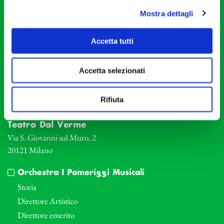
Mostra dettagli
Fondazione I Pomeriggi Musicali
Accetta tutti
Via S. Giovanni sul Muro, 2
20121 Milano
Accetta selezionati
Partita Iva 04410060158
Cod. Fisc. 80078650159
Rifiuta
Tel: +39 02 87905
Teatro Dal Verme
Via S. Giovanni sul Muro, 2
20121 Milano
Orchestra I Pomeriggi Musicali
Storia
Direttore Artistico
Direttore emerito