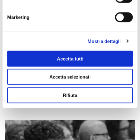
Marketing
Mostra dettagli
Accetta tutti
Accetta selezionati
Scopri di più
Rifiuta