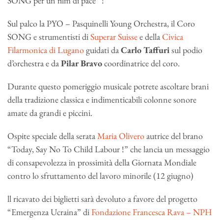
SONG per un film di pace” !
Sul palco la PYO – Pasquinelli Young Orchestra, il Coro
SONG e strumentisti di
Superar Suisse
e della
Civica
Filarmonica di Lugano
guidati da
Carlo Taffuri
sul podio
d’orchestra e da
Pilar Bravo
coordinatrice del coro.
Durante questo pomeriggio musicale potrete ascoltare brani
della tradizione classica e indimenticabili colonne sonore
amate da grandi e piccini.
Ospite speciale della serata
Maria Olivero
autrice del brano
“Today, Say No To Child Labour !” che lancia un messaggio
di consapevolezza in prossimità della Giornata Mondiale
contro lo sfruttamento del lavoro minorile (12 giugno)
ll ricavato dei biglietti sarà devoluto a favore del progetto
“Emergenza Ucraina” di
Fondazione Francesca Rava – NPH