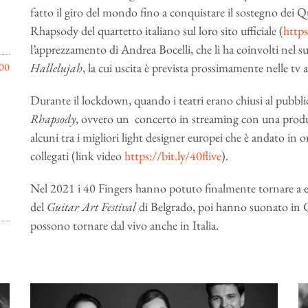
fatto il giro del mondo fino a conquistare il sostegno dei
Rhapsody del quartetto italiano sul loro sito ufficiale (
https
l’apprezzamento di Andrea Bocelli, che li ha coinvolti nel s
00
Hallelujah
, la cui uscita è prevista prossimamente nelle tv
Durante il lockdown, quando i teatri erano chiusi al pubbli
Rhapsody
, ovvero un concerto in streaming con una produz
alcuni tra i migliori light designer europei che è andato 
collegati (link video
https://bit.ly/40flive
).
Nel 2021 i 40 Fingers hanno potuto finalmente tornare a esi
del
Guitar Art Festival
di Belgrado, poi hanno suonato in C
possono tornare dal vivo anche in Italia.