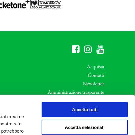
Acquista
Contatti
Newsletter
Amministrazione trasparente
Whistleblowing
ali
Privacy e Cookie Policy
Accetta tutti
cial media e
Informative Privacy
nostro sito
Area riservata
Accetta selezionati
i potrebbero
Credits