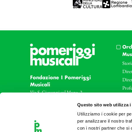
Orc
Musi
Stori
Diret
Fondazione I Pomeriggi
Dire
Musicali
Profe
Via S. Giovanni sul Muro, 2
20121 Milano
Eve
Questo sito web utilizza i
Partita Iva 04410060158
Le az
Cod. Fisc. 80078650159
Utilizziamo i cookie per pe
Le sa
Tel: +39 02 87905
per analizzare il nostro tra
Art 
con i nostri partner che si