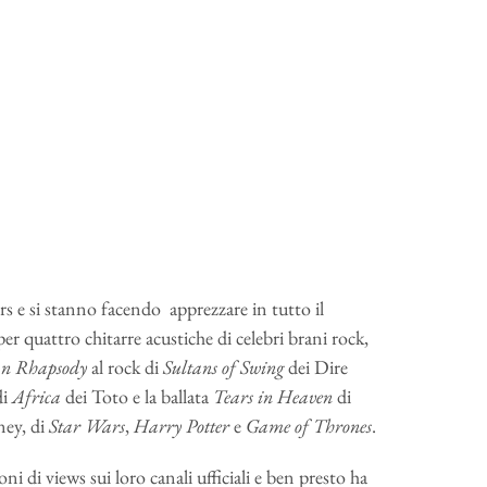
rs e si stanno facendo apprezzare in tutto il
er quattro chitarre acustiche di celebri brani rock,
n Rhapsody
al rock di
Sultans of Swing
dei Dire
di
Africa
dei Toto e la ballata
Tears in Heaven
di
ney, di
Star Wars
,
Harry Potter
e
Game of Thrones
.
ni di views sui loro canali ufficiali e ben presto ha