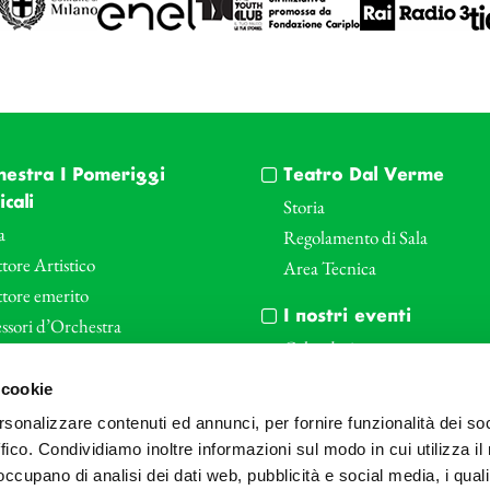
hestra I Pomeriggi
Teatro Dal Verme
cali
Storia
a
Regolamento di Sala
tore Artistico
Area Tecnica
ttore emerito
I nostri eventi
ssori d’Orchestra
Calendario
nti Corporate
Cartellone I Pomeriggi Music
 cookie
iende e il teatro
Cartellone Teatro Dal Verme
rsonalizzare contenuti ed annunci, per fornire funzionalità dei so
le
Biglietteria
ffico. Condividiamo inoltre informazioni sul modo in cui utilizza il 
Bonus
Archivio Fotografico
 occupano di analisi dei dati web, pubblicità e social media, i qual