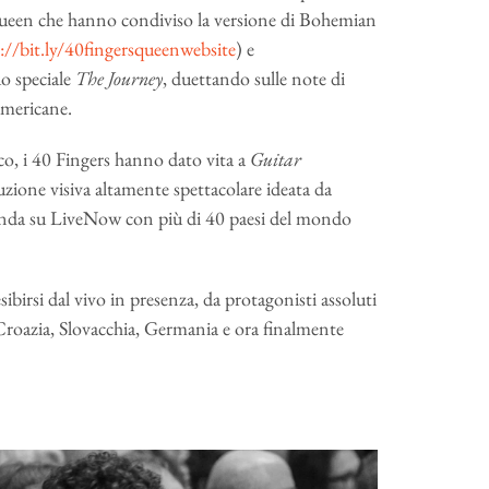
 Queen che hanno condiviso la versione di Bohemian
://bit.ly/40fingersqueenwebsite
) e
uo speciale
The Journey
, duettando sulle note di
 americane.
co, i 40 Fingers hanno dato vita a
Guitar
ione visiva altamente spettacolare ideata da
in onda su LiveNow con più di 40 paesi del mondo
birsi dal vivo in presenza, da protagonisti assoluti
roazia, Slovacchia, Germania e ora finalmente