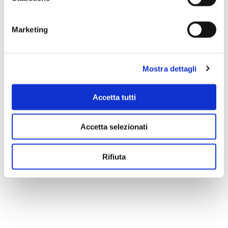
Marketing
Mostra dettagli
Accetta tutti
Accetta selezionati
Scopri di più
Rifiuta