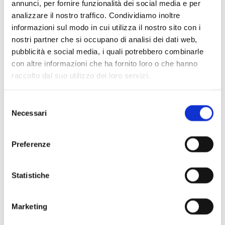
annunci, per fornire funzionalità dei social media e per
analizzare il nostro traffico. Condividiamo inoltre
informazioni sul modo in cui utilizza il nostro sito con i
nostri partner che si occupano di analisi dei dati web,
pubblicità e social media, i quali potrebbero combinarle
Scopri di più
con altre informazioni che ha fornito loro o che hanno
raccolto dal suo utilizzo dei loro servizi.
Selezione
Necessari
del
consenso
Preferenze
Statistiche
Marketing