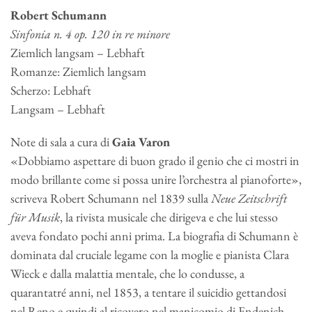
Robert Schumann
Sinfonia n. 4 op. 120
in re minore
Ziemlich langsam – Lebhaft
Romanze: Ziemlich langsam
Scherzo: Lebhaft
Langsam – Lebhaft
Note di sala a cura di
Gaia Varon
«Dobbiamo aspettare di buon grado il genio che ci mostri in
modo brillante come si possa unire l’orchestra al pianoforte»,
scriveva Robert Schumann nel 1839 sulla
Neue Zeitschrift
für Musik
, la rivista musicale che dirigeva e che lui stesso
aveva fondato pochi anni prima. La biografia di Schumann è
dominata dal cruciale legame con la moglie e pianista Clara
Wieck e dalla malattia mentale, che lo condusse, a
quarantatré anni, nel 1853, a tentare il suicidio gettandosi
nel Reno e quindi al ricovero nel manicomio di Endenich