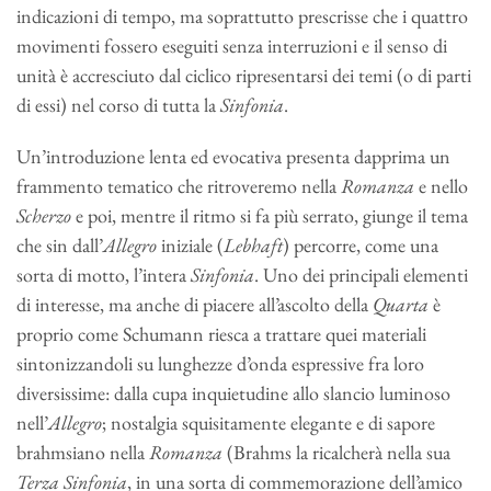
indicazioni di tempo, ma soprattutto prescrisse che i quattro
movimenti fossero eseguiti senza interruzioni e il senso di
unità è accresciuto dal ciclico ripresentarsi dei temi (o di parti
di essi) nel corso di tutta la
Sinfonia
.
Un’introduzione lenta ed evocativa presenta dapprima un
frammento tematico che ritroveremo nella
Romanza
e nello
Scherzo
e poi, mentre il ritmo si fa più serrato, giunge il tema
che sin dall’
Allegro
iniziale (
Lebhaft
) percorre, come una
sorta di motto, l’intera
Sinfonia
. Uno dei principali elementi
di interesse, ma anche di piacere all’ascolto della
Quarta
è
proprio come Schumann riesca a trattare quei materiali
sintonizzandoli su lunghezze d’onda espressive fra loro
diversissime: dalla cupa inquietudine allo slancio luminoso
nell’
Allegro
; nostalgia squisitamente elegante e di sapore
brahmsiano nella
Romanza
(Brahms la ricalcherà nella sua
Terza Sinfonia
, in una sorta di commemorazione dell’amico