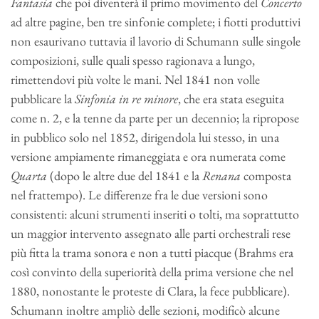
Fantasia
che poi diventerà il primo movimento del
Concerto
ad altre pagine, ben tre sinfonie complete; i fiotti produttivi
non esaurivano tuttavia il lavorio di Schumann sulle singole
composizioni, sulle quali spesso ragionava a lungo,
rimettendovi più volte le mani. Nel 1841 non volle
pubblicare la
Sinfonia in
re minore
, che era stata eseguita
come n. 2, e la tenne da parte per un decennio; la ripropose
in pubblico solo nel 1852, dirigendola lui stesso, in una
versione ampiamente rimaneggiata e ora numerata come
Quarta
(dopo le altre due del 1841 e la
Renana
composta
nel frattempo). Le differenze fra le due versioni sono
consistenti: alcuni strumenti inseriti o tolti, ma soprattutto
un maggior intervento assegnato alle parti orchestrali rese
più fitta la trama sonora e non a tutti piacque (Brahms era
così convinto della superiorità della prima versione che nel
1880, nonostante le proteste di Clara, la fece pubblicare).
Schumann inoltre ampliò delle sezioni, modificò alcune