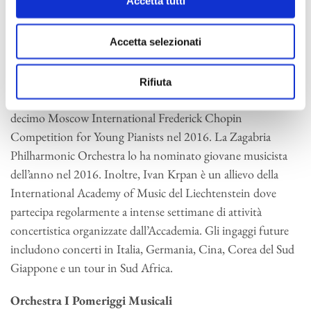
Accetta tutti
Zagabria e il quarto premio alla prima International Zhuhai
Mozart Competition a Zhuhai, in Cina.
Accetta selezionati
Ha vinto il premio Ivo Vuljević, consegnatogli dalla
Jeunesses Musicales Croata, come miglior giovane musicista
Rifiuta
croato nel 2015. Di recente ha conseguito il terzo posto al
decimo Moscow International Frederick Chopin
Competition for Young Pianists nel 2016. La Zagabria
Philharmonic Orchestra lo ha nominato giovane musicista
dell’anno nel 2016. Inoltre, Ivan Krpan è un allievo della
International Academy of Music del Liechtenstein dove
partecipa regolarmente a intense settimane di attività
concertistica organizzate dall’Accademia. Gli ingaggi future
includono concerti in Italia, Germania, Cina, Corea del Sud
Giappone e un tour in Sud Africa.
Orchestra I Pomeriggi Musicali