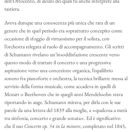
dell’Ottocento, di alcuni dei quali fu anche interprete alla
tastiera.
Aveva dunque una conoscenza più unica che rara di un
genere che in quel periodo era soprattutto concepito come
occasione di sfoggio di virtuosismo per il solista, con
l’orchestra relegata al ruolo di accompagnamento. Gli scritti
di Schumann rivelano un’insoddisfazione crescente verso
questo modo di trattare il concerto e una progressiva
aspirazione verso una concezione organica, l’equilibrio
sonoro fra pianoforte e orchestra, la tecnica brillante messa al
servizio della forma musicale, come accadeva in quelli di
Mozart o Beethoven che in quegli anni Mendelssohn stava
riportando in auge. Schumann mirava, per dirla con le sue
parole da una lettera del 1839 alla moglie, a «qualcosa a metà
tra sinfonia, concerto e grande sonata». Ed è significativo
che il suo
Concerto op. 54 in la
minore
, completato nel 1845,