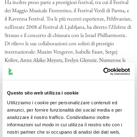
Ha inoltre preso parte a prestigiosi festival, tra cui il Festival
dei Maggio Musicale Fiorentino, il Festival Verdi di Parma, e
il Ravenna Festival. Tra le più recenti esperienze, Pehlivanian,
nell’estate 2008 al Festival di Ljubljana, ha diretto l’
Elektra
di
Strauss e il concerto di chiusura con la Israel Philharmonic.
Di rilievo le sue collaborazioni con solisti di prestigio
internazionale: Maxim Vengerov, Isabelle Faust, Sergej
Krilov, Anne Akiko Meyers, Evelyn Glennie. Numerose le
sue incisioni discografiche per BMG, EMI/Virgin Classics,
Chandos e Studio SM.
Ivan Krpan
Questo sito web utilizza i cookie
Pianoforte solista
Utilizziamo i cookie per personalizzare contenuti ed
A 20 anni, Ivan Krpan ha vinto il Premio Internazionale
annunci, per fornire funzionalità dei social media e per
Ferruccio Busoni 2017, uno dei più prestigiosi concerti
analizzare il nostro traffico. Condividiamo inoltre
pianistici mondiali. Krpan, studente presso la Music
informazioni sul modo in cui utilizza il nostro sito con i
Academy di Zagabria, è nato proprio a Zagabria nel 1997,
nostri partner che si occupano di analisi dei dati web,