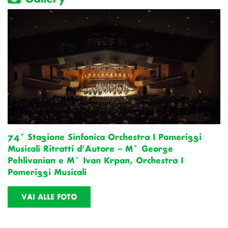
74ª Stagione Sinfonica Orchestra I Pomeriggi
Musicali Ritratti d’Autore – M° George
Pehlivanian e M° Ivan Krpan, Orchestra I
Pomeriggi Musicali
VAI ALLE FOTO