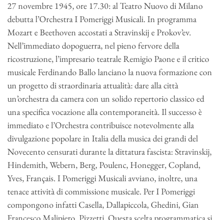
27 novembre 1945, ore 17.30: al Teatro Nuovo di Milano
debutta l’Orchestra I Pomeriggi Musicali. In programma
Mozart e Beethoven accostati a Stravinskij e Prokov’ev.
Nell’immediato dopoguerra, nel pieno fervore della
ricostruzione, l’impresario teatrale Remigio Paone e il critico
musicale Ferdinando Ballo lanciano la nuova formazione con
un progetto di straordinaria attualità: dare alla città
un’orchestra da camera con un solido repertorio classico ed
una specifica vocazione alla contemporaneità. Il successo è
immediato e l’Orchestra contribuisce notevolmente alla
divulgazione popolare in Italia della musica dei grandi del
Novecento censurati durante la dittatura fascista: Stravinskij,
Hindemith, Webern, Berg, Poulenc, Honegger, Copland,
Yves, Français. I Pomeriggi Musicali avviano, inoltre, una
tenace attività di commissione musicale. Per I Pomeriggi
compongono infatti Casella, Dallapiccola, Ghedini, Gian
Francesco Malipiero, Pizzetti. Questa scelta programmatica si