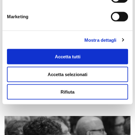
Marketing
Mostra dettagli
Accetta tutti
Accetta selezionati
Scopri di più
Rifiuta