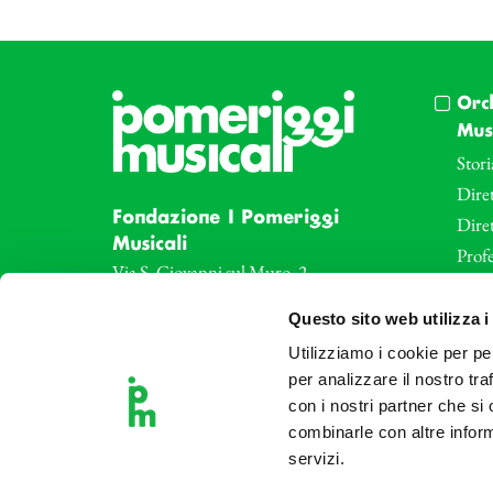
Orc
Musi
Stori
Diret
Fondazione I Pomeriggi
Dire
Musicali
Profe
Via S. Giovanni sul Muro, 2
20121 Milano
Eve
Questo sito web utilizza i
Partita Iva 04410060158
Le az
Cod. Fisc. 80078650159
Utilizziamo i cookie per pe
Le sa
Tel: +39 02 87905
per analizzare il nostro tra
Art 
con i nostri partner che si
Teatro Dal Verme
combinarle con altre inform
Via S. Giovanni sul Muro, 2
servizi.
20121 Milano