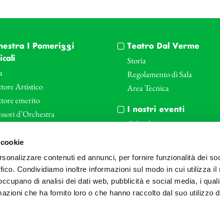
hestra I Pomeriggi
Teatro Dal Verme
cali
Storia
a
Regolamento di Sala
tore Artistico
Area Tecnica
ttore emerito
I nostri eventi
ssori d’Orchestra
Calendario
nti Corporate
Cartellone I Pomeriggi Music
 cookie
iende e il teatro
Cartellone Teatro Dal Verme
rsonalizzare contenuti ed annunci, per fornire funzionalità dei so
le
Biglietteria
ffico. Condividiamo inoltre informazioni sul modo in cui utilizza il 
Bonus
Archivio Fotografico
 occupano di analisi dei dati web, pubblicità e social media, i qual
azioni che ha fornito loro o che hanno raccolto dal suo utilizzo d