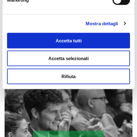
Mostra dettagli
Accetta tutti
Accetta selezionati
Scopri di più
Rifiuta