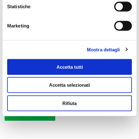
Statistiche
Gallery
Marketing
Mostra dettagli
Accetta tutti
Accetta selezionati
Kodò – 30th Anniversary One Earth World Tour
2012
Rifiuta
VAI ALLE FOTO