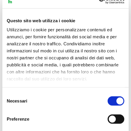
Yatai-bayashi, Miyake
, rimangono capolavori, anch’essi però
reinterpretati dai performer della nuova generazione.
Variazioni sui brani possono riflettere la sala in cui vengono
Questo sito web utilizza i cookie
eseguiti o possono anche cambiare con le stagioni, ma
Utilizziamo i cookie per personalizzare contenuti ed
maturano anche nel tempo e rivelano sfumature inaspettate
annunci, per fornire funzionalità dei social media e per
analizzare il nostro traffico. Condividiamo inoltre
e sempre nuova forza. I nuovi musicisti aggiungono una
informazioni sul modo in cui utilizza il nostro sito con i
freschezza che è sostenuta dalla tradizione di Kodò che
nostri partner che si occupano di analisi dei dati web,
continua a evolversi come anche il gruppo, che si arricchisce
pubblicità e social media, i quali potrebbero combinarle
di nuovi incontri e collaborazioni in tutto il suo tour.
con altre informazioni che ha fornito loro o che hanno
Assistere alle performance del gruppo è un modo unico di
raccolto dal suo utilizzo dei loro servizi.
sperimentare la musica e la tradizione di Kodò. I performer
che vediamo esibirsi sul palcoscenico sono stati sottoposti a
Selezione
una rigida selezione, basata sul talento e le qualità individuali,
Necessari
del
ma anche sull’adesione a uno stile di vita rigoroso che risulta
consenso
propedeutico al virtuosismo anche atletico dei musicisti.
Preferenze