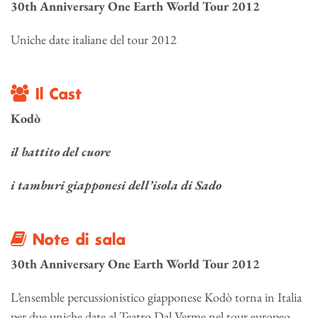
30th
Anniversary
One Earth World Tour 2012
Uniche date italiane del tour 2012
Il Cast
Kodò
il battito del cuore
i tamburi giapponesi dell’isola di Sado
Note di sala
30th
Anniversary
One Earth World Tour 2012
L’ensemble percussionistico giapponese Kodò torna in Italia
per due uniche date al Teatro Dal Verme nel tour europeo