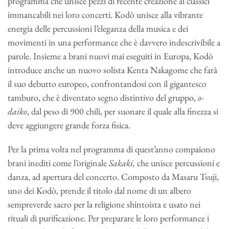
programma che unisce pezzi di recente creazione ai classici
immancabili nei loro concerti. Kodò unisce alla vibrante
energia delle percussioni l’eleganza della musica e dei
movimenti in una performance che è davvero indescrivibile a
parole. Insieme a brani nuovi mai eseguiti in Europa, Kodò
introduce anche un nuovo solista Kenta Nakagome che farà
il suo debutto europeo, confrontandosi con il gigantesco
tamburo, che è diventato segno distintivo del gruppo,
o-
daiko
, dal peso di 900 chili, per suonare il quale alla finezza si
deve aggiungere grande forza fisica.
Per la prima volta nel programma di quest’anno compaiono
brani inediti come l’originale
Sakaki,
che unisce percussioni e
danza, ad apertura del concerto. Composto da Masaru Tsuji,
uno dei Kodò, prende il titolo dal nome di un albero
sempreverde sacro per la religione shintoista e usato nei
rituali di purificazione. Per preparare le loro performance i