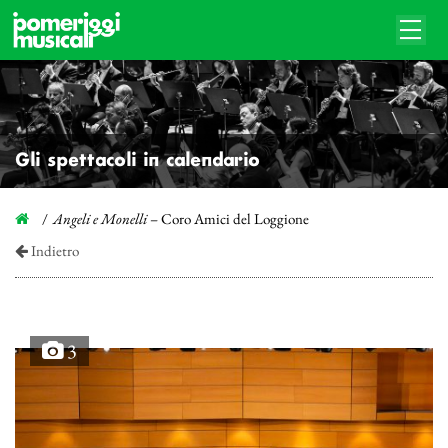
Gli spettacoli in calendario
Angeli e Monelli
– Coro Amici del Loggione
Indietro
3