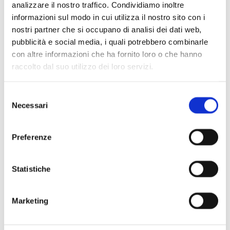
analizzare il nostro traffico. Condividiamo inoltre
informazioni sul modo in cui utilizza il nostro sito con i
nostri partner che si occupano di analisi dei dati web,
pubblicità e social media, i quali potrebbero combinarle
Scopri di più
con altre informazioni che ha fornito loro o che hanno
raccolto dal suo utilizzo dei loro servizi.
Selezione
Necessari
del
consenso
Preferenze
Statistiche
Marketing