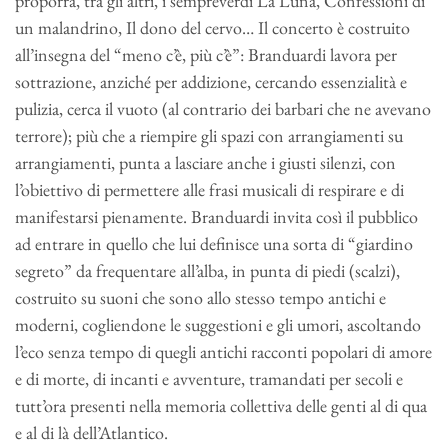
proporrà, tra gli altri, i sempreverdi La Luna, Confessioni di
un malandrino, Il dono del cervo… Il concerto è costruito
all’insegna del “meno c’è, più c’è”: Branduardi lavora per
sottrazione, anziché per addizione, cercando essenzialità e
pulizia, cerca il vuoto (al contrario dei barbari che ne avevano
terrore); più che a riempire gli spazi con arrangiamenti su
arrangiamenti, punta a lasciare anche i giusti silenzi, con
l’obiettivo di permettere alle frasi musicali di respirare e di
manifestarsi pienamente. Branduardi invita così il pubblico
ad entrare in quello che lui definisce una sorta di “giardino
segreto” da frequentare all’alba, in punta di piedi (scalzi),
costruito su suoni che sono allo stesso tempo antichi e
moderni, cogliendone le suggestioni e gli umori, ascoltando
l’eco senza tempo di quegli antichi racconti popolari di amore
e di morte, di incanti e avventure, tramandati per secoli e
tutt’ora presenti nella memoria collettiva delle genti al di qua
e al di là dell’Atlantico.