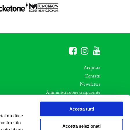
Acquista
Contatti
Newsletter
Amministrazione trasparente
Whistleblowing
ali
Privacy e Cookie Policy
Accetta tutti
cial media e
Informative Privacy
nostro sito
Area riservata
Accetta selezionati
i potrebbero