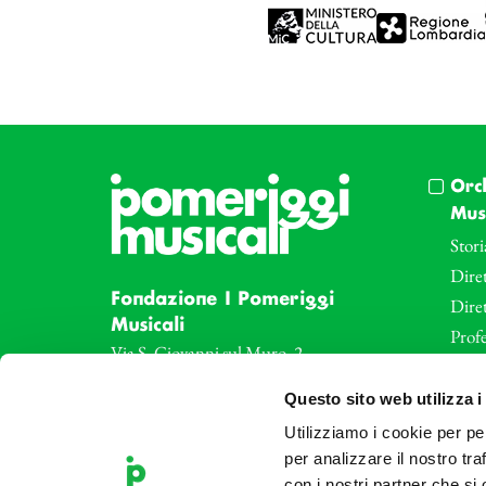
Orc
Musi
Stori
Diret
Fondazione I Pomeriggi
Dire
Musicali
Profe
Via S. Giovanni sul Muro, 2
20121 Milano
Eve
Questo sito web utilizza i
Partita Iva 04410060158
Le az
Cod. Fisc. 80078650159
Utilizziamo i cookie per pe
Le sa
Tel: +39 02 87905
per analizzare il nostro tra
Art 
con i nostri partner che si