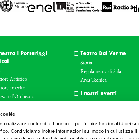
hestra I Pomeriggi
Teatro Dal Verme
cali
Storia
a
Regolamento di Sala
tore Artistico
Area Tecnica
ttore emerito
I nostri eventi
ssori d’Orchestra
Calendario
nti Corporate
Cartellone I Pomeriggi Music
 cookie
iende e il teatro
Cartellone Teatro Dal Verme
rsonalizzare contenuti ed annunci, per fornire funzionalità dei so
le
Biglietteria
ffico. Condividiamo inoltre informazioni sul modo in cui utilizza il 
Bonus
Archivio Fotografico
 occupano di analisi dei dati web, pubblicità e social media, i qual