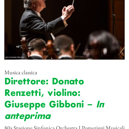
Musica classica
Direttore: Donato
Renzetti, violino:
Giuseppe Gibboni –
In
anteprima
80a Stagione Sinfonica Orchestra I Pomeriggi Musicali