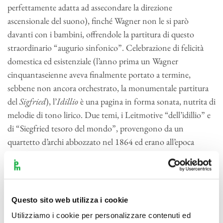
perfettamente adatta ad assecondare la direzione
ascensionale del suono), finché Wagner non le si parò
davanti con i bambini, offrendole la partitura di questo
straordinario “augurio sinfonico”. Celebrazione di felicità
domestica ed esistenziale (l’anno prima un Wagner
cinquantaseienne aveva finalmente portato a termine,
sebbene non ancora orchestrato, la monumentale partitura
del
Sigfried
), l’
Idillio
è una pagina in forma sonata, nutrita di
melodie di tono lirico. Due temi, i Leitmotive “dell’idillio” e
di “Siegfried tesoro del mondo”, provengono da un
quartetto d’archi abbozzato nel 1864 ed erano all’epoca
appena transitati dal
Siegfried
, che aveva conferito loro un
valore semantico inoppugnabile: nel finale dell’opera
accompagnano intrecciati la perorazione della Walkiria
Brünnhilde che, liberata dall’incantesimo del fuoco, si rivolge
Questo sito web utilizza i cookie
“nella massima commozione” al suo salvatore: “Eterna ero, /
Utilizziamo i cookie per personalizzare contenuti ed
eterna sono, / eterna in un’estasi / struggente di dolcezza, /