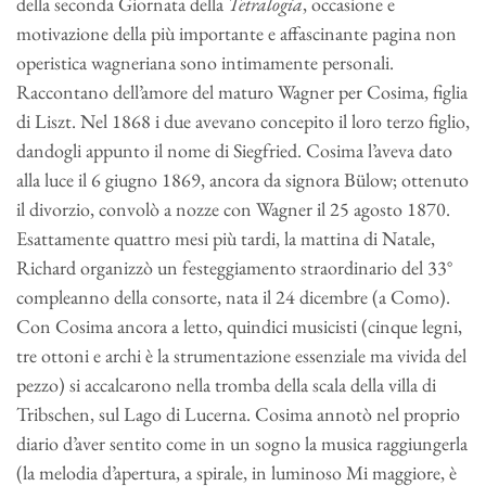
della seconda Giornata della
Tetralogia
, occasione e
motivazione della più importante e affascinante pagina non
operistica wagneriana sono intimamente personali.
Raccontano dell’amore del maturo Wagner per Cosima, figlia
di Liszt. Nel 1868 i due avevano concepito il loro terzo figlio,
dandogli appunto il nome di Siegfried. Cosima l’aveva dato
alla luce il 6 giugno 1869, ancora da signora Bülow; ottenuto
il divorzio, convolò a nozze con Wagner il 25 agosto 1870.
Esattamente quattro mesi più tardi, la mattina di Natale,
Richard organizzò un festeggiamento straordinario del 33°
compleanno della consorte, nata il 24 dicembre (a Como).
Con Cosima ancora a letto, quindici musicisti (cinque legni,
tre ottoni e archi è la strumentazione essenziale ma vivida del
pezzo) si accalcarono nella tromba della scala della villa di
Tribschen, sul Lago di Lucerna. Cosima annotò nel proprio
diario d’aver sentito come in un sogno la musica raggiungerla
(la melodia d’apertura, a spirale, in luminoso Mi maggiore, è