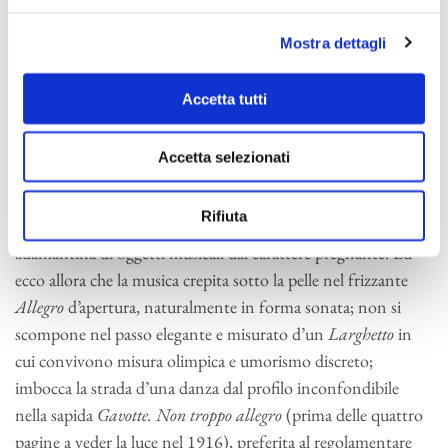
composizione, saldamente e assai precocemente ispirata
all’orientamento estetico neoclassico, nulla tradisce dei
Mostra dettagli
drammatici eventi rivoluzionari. Si configura piuttosto come
una sinfonia di Haydn al quadrato: si badi, non una parodia,
Accetta tutti
cioè un falso, bensì la restituzione del sereno orizzonte
espressivo haydniano rivissuto dal venticinquenne russo con
Accetta selezionati
un candore che produce il miracolo d’una perfetta
immedesimazione negli ideali estetici del classicismo
Rifiuta
viennese. Il miracolo di idee tradotte nella nettezza
adamantina di oggetti musicali dal carattere pregnante. Ed
ecco allora che la musica crepita sotto la pelle nel frizzante
Allegro
d’apertura, naturalmente in forma sonata; non si
scompone nel passo elegante e misurato d’un
Larghetto
in
cui convivono misura olimpica e umorismo discreto;
imbocca la strada d’una danza dal profilo inconfondibile
nella sapida
Gavotte. Non troppo allegro
(prima delle quattro
pagine a veder la luce nel 1916), preferita al regolamentare