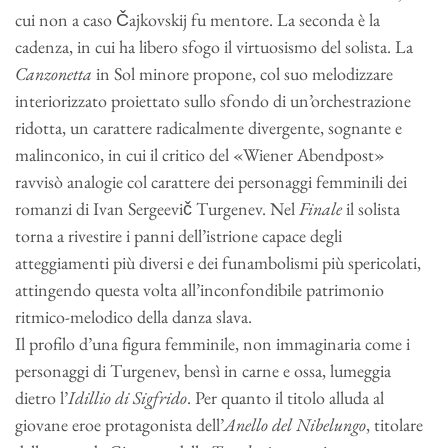
cui non a caso Čajkovskij fu mentore. La seconda è la
cadenza, in cui ha libero sfogo il virtuosismo del solista. La
Canzonetta
in Sol minore propone, col suo melodizzare
interiorizzato proiettato sullo sfondo di un’orchestrazione
ridotta, un carattere radicalmente divergente, sognante e
malinconico, in cui il critico del «Wiener Abendpost»
ravvisò analogie col carattere dei personaggi femminili dei
romanzi di Ivan Sergeevič Turgenev. Nel
Finale
il solista
torna a rivestire i panni dell’istrione capace degli
atteggiamenti più diversi e dei funambolismi più spericolati,
attingendo questa volta all’inconfondibile patrimonio
ritmico-melodico della danza slava.
Il profilo d’una figura femminile, non immaginaria come i
personaggi di Turgenev, bensì in carne e ossa, lumeggia
dietro l’
Idillio di Sigfrido
. Per quanto il titolo alluda al
giovane eroe protagonista dell’
Anello del Nibelungo
, titolare