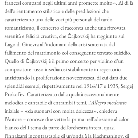
francesi comparsi negli ultimi anni promette molto». Al di là
dell’orientamento stilistico e delle predilezioni che
caratterizzano una delle voci più personali del tardo
romanticismo, il concerto ci racconta anche una ritrovata
serenità e felicità creativa, che Čajkovskij ha raggiunto sul
Lago di Ginevra all’indomani della crisi scatenata dal
fallimento del matrimonio col conseguente tentato suicidio.
Quello di Čajkovskij è il primo concerto per violino d’un
compositore russo insediatosi stabilmente in repertorio
anticipando la proliferazione novecentesca, di cui darà due
splendidi esempi, rispettivamente nel 1916/17 e 1935, Sergej
Prokof’ev. Caratterizzato dalla qualità eccezionalmente
melodica e cantabile di entrambi i temi, l’
Allegro moderato
iniziale – «da suonarsi con molta dolcezza», chiedeva
l’Autore – conosce due vette: la prima nell’adozione al calor
bianco del I tema da parte dell’orchestra intera, quasi
l’innalzarsi incontrastabile di un’onda à la Rachmaninov, di