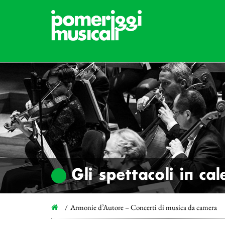
Gli spettacoli in ca
Armonie d’Autore – Concerti di musica da camera