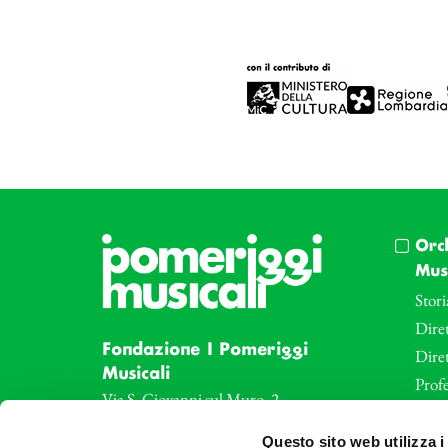
Orc
Musi
Stori
Diret
Fondazione I Pomeriggi
Dire
Musicali
Profe
Via S. Giovanni sul Muro, 2
20121 Milano
Eve
Questo sito web utilizza i