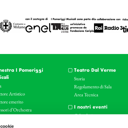
hestra I Pomeriggi
Teatro Dal Verme
cali
Storia
a
Regolamento di Sala
tore Artistico
Area Tecnica
ttore emerito
I nostri eventi
ssori d’Orchestra
Calendario
nti Corporate
Cartellone I Pomeriggi Music
 cookie