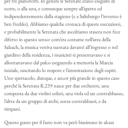
per tre pianoforti. In genere le Serenate erano eseguite di
notte, o alla sera, e comunque sempre all’aperto ed
indipendentemente dalla stagione (e a Salisburgo l’inverno è
ben freddo). Abbiamo qualche cronaca di queste esecuzioni,
e probabilmente la Serenata che ascoltiamo stasera non fece
difetto in questo senso: com’era costume nell’area della
Salzach, la musica veniva suonata davanti all’ingresso o nel
giardino della residenza, i musicisti si presentavano e si
allontanavano dal palco eseguendo a memoria la Marcia
iniziale, suscitando lo stupore e l’ammirazione degli ospiti.
Uno spettacolo, dunque, e ancor più grande in questo caso
perché la Serenata K.239 nasce per due orchestre, una
composta da due violini solisti, una viola ed un contrabbasso,
l’altra da un gruppo di archi, senza contrabbassi, e da
timpani.
Questo gusto per il fasto non va però biasimato in alcun