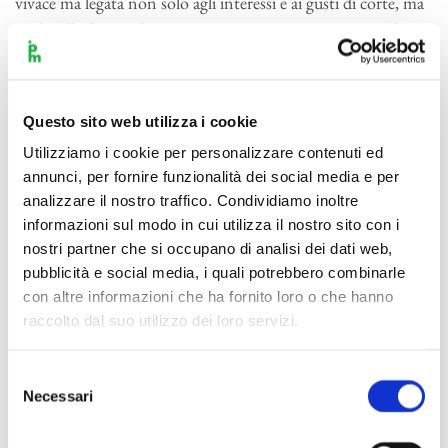
vivace ma legata non solo agli interessi e ai gusti di corte, ma
anche alle dita. Nel Concerto sono comunque inserite due
cadenze solistiche (inserite in partitura e di mano mozartiana
nel manoscritto) e la perizia tecnica richiesta ai primi due
solisti mostra comunque come seriamente fosse considerata
Questo sito web utilizza i cookie
l’istruzione musicale nell’alta borghesia della seconda metà del
Utilizziamo i cookie per personalizzare contenuti ed
Settecento.
annunci, per fornire funzionalità dei social media e per
analizzare il nostro traffico. Condividiamo inoltre
Mozart ebbe un rapporto conflittuale con la sua città, con il
informazioni sul modo in cui utilizza il nostro sito con i
suo principe, con suo padre che nella città era ben inserito e
nostri partner che si occupano di analisi dei dati web,
ne rappresentava un elemento paradigmatico. I Mozart però
pubblicità e social media, i quali potrebbero combinarle
non erano i soli musicisti di spicco di Salisburgo: accanto al
con altre informazioni che ha fornito loro o che hanno
rispettabile vice maestro di cappella Leopold e accanto al
raccolto dal suo utilizzo dei loro servizi.
difficilmente catalogabile talento di suo figlio Wolfgang, vi
era una serie di figure più o meno ben inserite nel sistema,
Selezione
Necessari
alcune delle quali hanno lasciato una traccia che ancora si
del
consenso
scorge nella storia della musica. Michael Haydn fu uno di