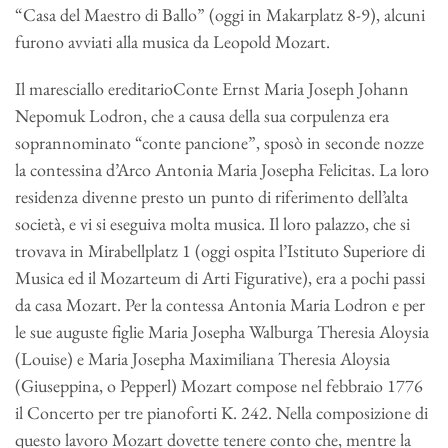
“Casa del Maestro di Ballo” (oggi in Makarplatz 8-9), alcuni
furono avviati alla musica da Leopold Mozart.
Il maresciallo ereditarioConte Ernst Maria Joseph Johann
Nepomuk Lodron, che a causa della sua corpulenza era
soprannominato “conte pancione”, sposò in seconde nozze
la contessina d’Arco Antonia Maria Josepha Felicitas. La loro
residenza divenne presto un punto di riferimento dell’alta
società, e vi si eseguiva molta musica. Il loro palazzo, che si
trovava in Mirabellplatz 1 (oggi ospita l’Istituto Superiore di
Musica ed il Mozarteum di Arti Figurative), era a pochi passi
da casa Mozart. Per la contessa Antonia Maria Lodron e per
le sue auguste figlie Maria Josepha Walburga Theresia Aloysia
(Louise) e Maria Josepha Maximiliana Theresia Aloysia
(Giuseppina, o Pepperl) Mozart compose nel febbraio 1776
il Concerto per tre pianoforti K. 242. Nella composizione di
questo lavoro Mozart dovette tenere conto che, mentre la