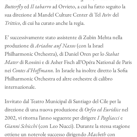
Butterfly
ed
Il tabarro
ad Orvieto, a cui ha fatto seguito la
sua direzione al Mandel Culture Center di Tel Aviv del
Trittico
, di cui ha curato anche la regìa.
E’ successivamente stato assistente di Zubin Mehta nella
produzione di
Ariadne auf Naxos
(con la Israel
Philharmonic Orchestra), di Daniel Oren per lo
Stabat
Mater
di Rossini e di Asher Fisch all’Opéra National de Paris
nei
Contes d’Hoffmann
. In Israele ha inoltre diretto la Sofia
Philharmonic Orchestra ed altre orchestre di calibro
internazionale.
Invitato dal Teatro Municipal di Santiago del Cile per la
direzione di una nuova produzione di
Orfeo ed Euridice
nel
2002, vi ritorna l’anno seguente per dirigere
I Pagliacci
e
Gianni Schicchi
(con Leo Nucci). Durante la stessa stagione
ottiene un notevole successo dirigendo
Macbeth
con