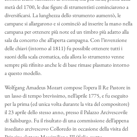
metà del 1700, le due figure di strumentisti cominciarono a
diversificarsi. La lunghezza dello strumento aumentò, le
campane si allargarono e si cominciò ad inserire la mano nella
campana per ottenere più note ed un timbro più adatto alla
sala da concerto che all’aperta campagna. Con l’invenzione
delle chiavi (intorno al 1811) fu possibile ottenere tutti i
suoni della scala cromatica, eda allora lo strumento venne
sempre più rifinito anche le di base rimase plasmato intorno
a questo modello.
Wolfgang Amadeus Mozart compose l’opera Il Re Pastore in
un lasso di tempo brevissimo, nell’aprile 1775, e fu eseguito
per la prima (ed unica volta durante la vita del compositore)
il 23 aprile dello stesso anno, presso il Palazzo Arcivescovile
di Salisburgo. Fu il risultato di una commissione dell’appena
insediato arcivescovo Colloredo in occasione della visita del
Principe elettore Massimiliano III (figlio caetto