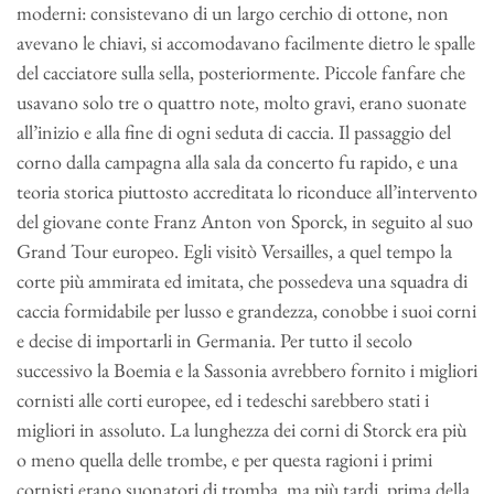
moderni: consistevano di un largo cerchio di ottone, non
avevano le chiavi, si accomodavano facilmente dietro le spalle
del cacciatore sulla sella, posteriormente. Piccole fanfare che
usavano solo tre o quattro note, molto gravi, erano suonate
all’inizio e alla fine di ogni seduta di caccia. Il passaggio del
corno dalla campagna alla sala da concerto fu rapido, e una
teoria storica piuttosto accreditata lo riconduce all’intervento
del giovane conte Franz Anton von Sporck, in seguito al suo
Grand Tour europeo. Egli visitò Versailles, a quel tempo la
corte più ammirata ed imitata, che possedeva una squadra di
caccia formidabile per lusso e grandezza, conobbe i suoi corni
e decise di importarli in Germania. Per tutto il secolo
successivo la Boemia e la Sassonia avrebbero fornito i migliori
cornisti alle corti europee, ed i tedeschi sarebbero stati i
migliori in assoluto. La lunghezza dei corni di Storck era più
o meno quella delle trombe, e per questa ragioni i primi
cornisti erano suonatori di tromba, ma più tardi, prima della