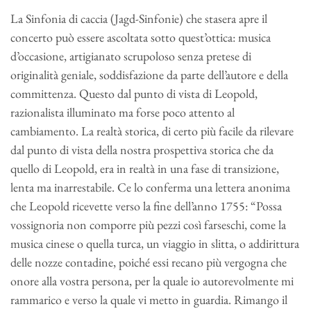
La Sinfonia di caccia (Jagd-Sinfonie) che stasera apre il
concerto può essere ascoltata sotto quest’ottica: musica
d’occasione, artigianato scrupoloso senza pretese di
originalità geniale, soddisfazione da parte dell’autore e della
committenza. Questo dal punto di vista di Leopold,
razionalista illuminato ma forse poco attento al
cambiamento. La realtà storica, di certo più facile da rilevare
dal punto di vista della nostra prospettiva storica che da
quello di Leopold, era in realtà in una fase di transizione,
lenta ma inarrestabile. Ce lo conferma una lettera anonima
che Leopold ricevette verso la fine dell’anno 1755: “Possa
vossignoria non comporre più pezzi così farseschi, come la
musica cinese o quella turca, un viaggio in slitta, o addirittura
delle nozze contadine, poiché essi recano più vergogna che
onore alla vostra persona, per la quale io autorevolmente mi
rammarico e verso la quale vi metto in guardia. Rimango il