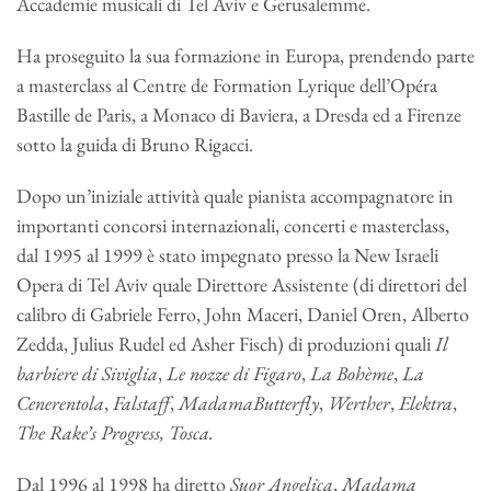
Accademie musicali di Tel Aviv e Gerusalemme.
Ha proseguito la sua formazione in Europa, prendendo parte
a masterclass al Centre de Formation Lyrique dell’Opéra
Bastille de Paris, a Monaco di Baviera, a Dresda ed a Firenze
sotto la guida di Bruno Rigacci.
Dopo un’iniziale attività quale pianista accompagnatore in
importanti concorsi internazionali, concerti e masterclass,
dal 1995 al 1999 è stato impegnato presso la New Israeli
Opera di Tel Aviv quale Direttore Assistente (di direttori del
calibro di Gabriele Ferro, John Maceri, Daniel Oren, Alberto
Zedda, Julius Rudel ed Asher Fisch) di produzioni quali
Il
barbiere di Siviglia
,
Le nozze di Figaro
,
La Bohème
,
La
Cenerentola
,
Falstaff
,
Madama
Butterfly
,
Werther
,
Elektra
,
The Rake’s Progress, Tosca.
Dal 1996 al 1998 ha diretto
Suor Angelica
,
Madama