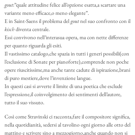
gout
:”quale attitudine felice all’opzione esatta,a scartare una
variante meno efficace,o meno elegante”
.
E in Saint-Saens il problema del
gout
nel suo confronto con il
kisch
diventa centrale.
Essi convivono nell’interasua opera, ma con nette differenze
per quanto riguarda gli esiti.
Il vastissimo catalogo,che spazia in tutti i generi possibili(con
l’esclusione di Sonate per pianoforte),comprende non poche
opere riuscitissime,ma anche tante cadute di ispirazione,brani
di puro mestiere,dove l’invenzione langue.
In questi casi si avverte il limite di una poetica che esclude
l’espressione,il coinvolgimento dei sentimenti dell’autore,
tutto il suo vissuto.
Così come Stravinski ci racconta,fare il compositore significa,
nella quotidianità, sedersi al tavolino ogni giorno alle otto del
mattino e scrivere sino a mezzogiorno,anche quando non si