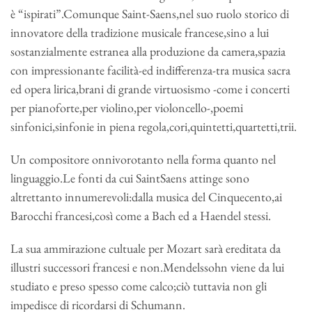
è “ispirati”.Comunque Saint-Saens,nel suo ruolo storico di
innovatore della tradizione musicale francese,sino a lui
sostanzialmente estranea alla produzione da camera,spazia
con impressionante facilità-ed indifferenza-tra musica sacra
ed opera lirica,brani di grande virtuosismo -come i concerti
per pianoforte,per violino,per violoncello-,poemi
sinfonici,sinfonie in piena regola,cori,quintetti,quartetti,trii.
Un compositore onnivorotanto nella forma quanto nel
linguaggio.Le fonti da cui SaintSaens attinge sono
altrettanto innumerevoli:dalla musica del Cinquecento,ai
Barocchi francesi,così come a Bach ed a Haendel stessi.
La sua ammirazione cultuale per Mozart sarà ereditata da
illustri successori francesi e non.Mendelssohn viene da lui
studiato e preso spesso come calco;ciò tuttavia non gli
impedisce di ricordarsi di Schumann.