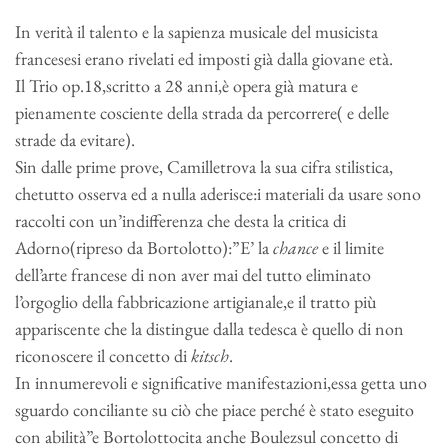
In verità il talento e la sapienza musicale del musicista
francesesi erano rivelati ed imposti già dalla giovane età.
Il Trio op.18,scritto a 28 anni,è opera già matura e
pienamente cosciente della strada da percorrere( e delle
strade da evitare).
Sin dalle prime prove, Camilletrova la sua cifra stilistica,
chetutto osserva ed a nulla aderisce:i materiali da usare sono
raccolti con un’indifferenza che desta la critica di
Adorno(ripreso da Bortolotto):”E’ la
chance
e il limite
dell’arte francese di non aver mai del tutto eliminato
l’orgoglio della fabbricazione artigianale,e il tratto più
appariscente che la distingue dalla tedesca è quello di non
riconoscere il concetto di
kitsch
.
In innumerevoli e significative manifestazioni,essa getta uno
sguardo conciliante su ciò che piace perché è stato eseguito
con abilità”e Bortolottocita anche Boulezsul concetto di