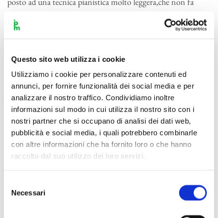
posto ad una tecnica pianistica molto leggera,che non fa
riferimento tanto a Chopin,quanto a Scarlatti e a Clementi.
Anche l’orchestra, sino al gran finale,non si organizza in
modo sinfonico,come negli altri quattro precedenti
concerti,ma preferisce tinte morbide ed impasti coloristici.
Questo sito web utilizza i cookie
In questo senso il punto più alto viene raggiunto nel
Utilizziamo i cookie per personalizzare contenuti ed
secondo movimento,che nelle sue cantilene orientaleggianti
annunci, per fornire funzionalità dei social media e per
giustifica il titolo “egiziano”.
analizzare il nostro traffico. Condividiamo inoltre
Gli effetti timbrici che si ottengono nel dialogo tra
informazioni sul modo in cui utilizza il nostro sito con i
strumento solista e orchestra sono veramente efficaci e di
nostri partner che si occupano di analisi dei dati web,
grande poesia.
pubblicità e social media, i quali potrebbero combinarle
con altre informazioni che ha fornito loro o che hanno
Si sente in tutta la partitura una profonda nostalgia per la
raccolto dal suo utilizzo dei loro servizi.
Tonalità,per il suo declino,per la sua inattualità. E’ come se il
compositore volesse celebrare per l’ultima volta,al suo
Selezione
tramonto,la malia semplice dell’accordo perfetto,ben
Necessari
del
sapendo che esso non può più aspirare ad essere il mezzo
consenso
espressivo del nuovo secolo e che il suo gesto celebrativo è il