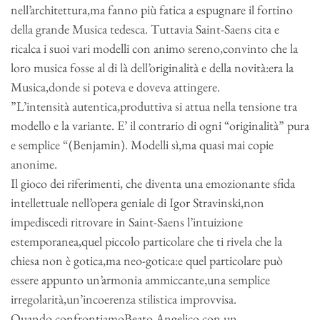
nell’architettura,ma fanno più fatica a espugnare il fortino
della grande Musica tedesca. Tuttavia Saint-Saens cita e
ricalca i suoi vari modelli con animo sereno,convinto che la
loro musica fosse al di là dell’originalità e della novità:era la
Musica,donde si poteva e doveva attingere.
”L’intensità autentica,produttiva si attua nella tensione tra
modello e la variante. E’ il contrario di ogni “originalità” pura
e semplice “(Benjamin). Modelli sì,ma quasi mai copie
anonime.
Il gioco dei riferimenti, che diventa una emozionante sfida
intellettuale nell’opera geniale di Igor Stravinski,non
impediscedi ritrovare in Saint-Saens l’intuizione
estemporanea,quel piccolo particolare che ti rivela che la
chiesa non è gotica,ma neo-gotica:e quel particolare può
essere appunto un’armonia ammiccante,una semplice
irregolarità,un’incoerenza stilistica improvvisa.
Quando confrontiamoBeato Angelico con un