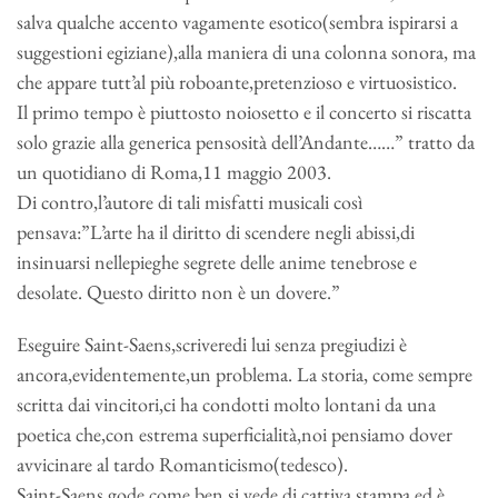
salva qualche accento vagamente esotico(sembra ispirarsi a
suggestioni egiziane),alla maniera di una colonna sonora, ma
che appare tutt’al più roboante,pretenzioso e virtuosistico.
Il primo tempo è piuttosto noiosetto e il concerto si riscatta
solo grazie alla generica pensosità dell’Andante……” tratto da
un quotidiano di Roma,11 maggio 2003.
Di contro,l’autore di tali misfatti musicali così
pensava:”L’arte ha il diritto di scendere negli abissi,di
insinuarsi nellepieghe segrete delle anime tenebrose e
desolate. Questo diritto non è un dovere.”
Eseguire Saint-Saens,scriveredi lui senza pregiudizi è
ancora,evidentemente,un problema. La storia, come sempre
scritta dai vincitori,ci ha condotti molto lontani da una
poetica che,con estrema superficialità,noi pensiamo dover
avvicinare al tardo Romanticismo(tedesco).
Saint-Saens gode,come ben si vede,di cattiva stampa ed è