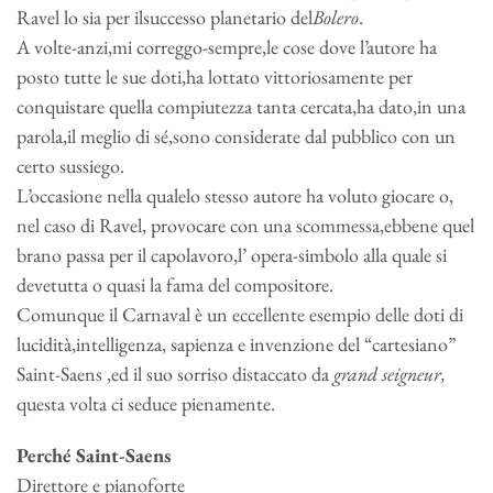
Ravel lo sia per ilsuccesso planetario del
Bolero
.
A volte-anzi,mi correggo-sempre,le cose dove l’autore ha
posto tutte le sue doti,ha lottato vittoriosamente per
conquistare quella compiutezza tanta cercata,ha dato,in una
parola,il meglio di sé,sono considerate dal pubblico con un
certo sussiego.
L’occasione nella qualelo stesso autore ha voluto giocare o,
nel caso di Ravel, provocare con una scommessa,ebbene quel
brano passa per il capolavoro,l’ opera-simbolo alla quale si
devetutta o quasi la fama del compositore.
Comunque il Carnaval è un eccellente esempio delle doti di
lucidità,intelligenza, sapienza e invenzione del “cartesiano”
Saint-Saens ,ed il suo sorriso distaccato da
grand seigneur,
questa volta ci seduce pienamente.
Perché Saint-Saens
Direttore e pianoforte