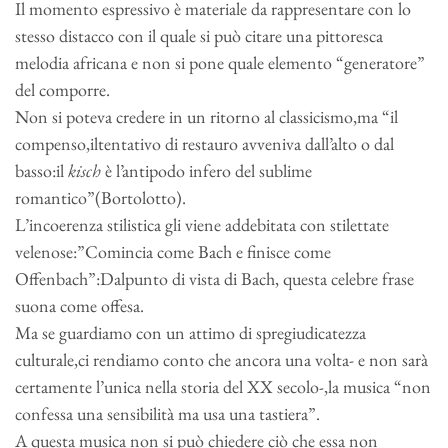
Il momento espressivo è materiale da rappresentare con lo
stesso distacco con il quale si può citare una pittoresca
melodia africana e non si pone quale elemento “generatore”
del comporre.
Non si poteva credere in un ritorno al classicismo,ma “il
compenso,iltentativo di restauro avveniva dall’alto o dal
basso:il
kisch
è l’antipodo infero del sublime
romantico”(Bortolotto).
L’incoerenza stilistica gli viene addebitata con stilettate
velenose:”Comincia come Bach e finisce come
Offenbach”:Dalpunto di vista di Bach, questa celebre frase
suona come offesa.
Ma se guardiamo con un attimo di spregiudicatezza
culturale,ci rendiamo conto che ancora una volta- e non sarà
certamente l’unica nella storia del XX secolo-,la musica “non
confessa una sensibilità ma usa una tastiera”.
A questa musica non si può chiedere ciò che essa non