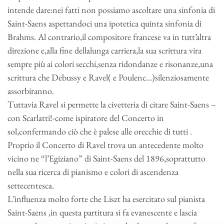
intende dare:nei fatti non possiamo ascoltare una sinfonia di
Saint-Saens aspettandoci una ipotetica quinta sinfonia di
Brahms. Al contrario,il compositore francese va in tutt’altra
direzione e,alla fine dellalunga carriera,la sua scrittura vira
sempre più ai colori secchi,senza ridondanze e risonanze,una
scrittura che Debussy e Ravel( e Poulenc…)silenziosamente
assorbiranno.
Tuttavia Ravel si permette la civetteria di citare Saint-Saens –
con Scarlatti!-come ispiratore del Concerto in
sol,confermando ciò che è palese alle orecchie di tutti .
Proprio il Concerto di Ravel trova un antecedente molto
vicino ne “l’Egiziano” di Saint-Saens del 1896,soprattutto
nella sua ricerca di pianismo e colori di ascendenza
settecentesca.
L’influenza molto forte che Liszt ha esercitato sul pianista
Saint-Saens ,in questa partitura si fa evanescente e lascia