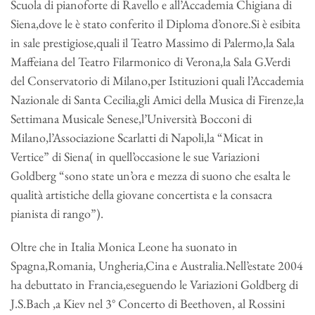
Scuola di pianoforte di Ravello e all’Accademia Chigiana di
Siena,dove le è stato conferito il Diploma d’onore.Si è esibita
in sale prestigiose,quali il Teatro Massimo di Palermo,la Sala
Maffeiana del Teatro Filarmonico di Verona,la Sala G.Verdi
del Conservatorio di Milano,per Istituzioni quali l’Accademia
Nazionale di Santa Cecilia,gli Amici della Musica di Firenze,la
Settimana Musicale Senese,l’Università Bocconi di
Milano,l’Associazione Scarlatti di Napoli,la “Micat in
Vertice” di Siena( in quell’occasione le sue Variazioni
Goldberg “sono state un’ora e mezza di suono che esalta le
qualità artistiche della giovane concertista e la consacra
pianista di rango”).
Oltre che in Italia Monica Leone ha suonato in
Spagna,Romania, Ungheria,Cina e Australia.Nell’estate 2004
ha debuttato in Francia,eseguendo le Variazioni Goldberg di
J.S.Bach ,a Kiev nel 3° Concerto di Beethoven, al Rossini