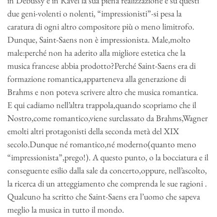
in Debussy e in Ravel la sua piena realizzazione e su questi
due geni-volenti o nolenti, “impressionisti”-si pesa la
caratura di ogni altro compositore più o meno limitrofo.
Dunque, Saint-Saens non è impressionista. Male,molto
male:perché non ha aderito alla migliore estetica che la
musica francese abbia prodotto?Perché Saint-Saens era di
formazione romantica,apparteneva alla generazione di
Brahms e non poteva scrivere altro che musica romantica.
E qui cadiamo nell’altra trappola,quando scopriamo che il
Nostro,come romantico,viene surclassato da Brahms,Wagner
emolti altri protagonisti della seconda metà del XIX
secolo.Dunque né romantico,né moderno(quanto meno
“impressionista”,prego!). A questo punto, o la bocciatura e il
conseguente esilio dalla sale da concerto,oppure, nell’ascolto,
la ricerca di un atteggiamento che comprenda le sue ragioni .
Qualcuno ha scritto che Saint-Saens era l’uomo che sapeva
meglio la musica in tutto il mondo.