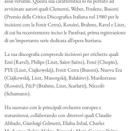
assai versatile. Questa sua caratteristica lo ha portato ad
avvicinare autori quali Clementi, Weber, Poulenc, Busoni
(Premio della Critica Discografica Italiana nel 1980 per le
incisioni con la Fonit Cetra), Rossini, Brahms, Ravel e Liszt,
di cui ha recentemente inciso le Parafrasi, prima registrazione
di un’importante serie dedicata all’opera lisztiana.
La sua discografia comprende incisioni per etichette quali
Emi (Ravel), Philips (Liszt, Saint-Saëns), Foné (Chopin),
PYE (Liszt, Ciajkowskij), Fonit Cetra (Busoni), Nuova Era
(Ciajkowskij, Liszt, Musorgskij, Balakirev), Musikstrasse
(Rossini), P&P (Brahms, Liszt, Scarlatti), Niccolò
(Schumann).
Ha suonato con le principali orchestre europee e
statunitensi, collaborando con direttori quali Claudio
Abbado, Gianluigi Gelmetti, Eliahu Inbal, Charles
Mackerras, Zubin Mehta, Riccardo Muti, Georges Prêtre,