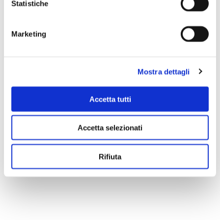
Statistiche
Marketing
Mostra dettagli
Accetta tutti
Accetta selezionati
Rifiuta
Scopri di più