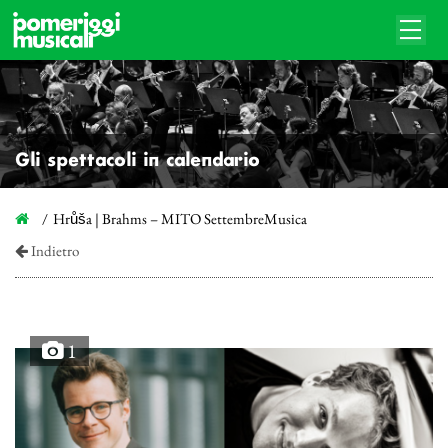
Gli spettacoli in calendario
Hrůša | Brahms – MITO SettembreMusica
Indietro
1