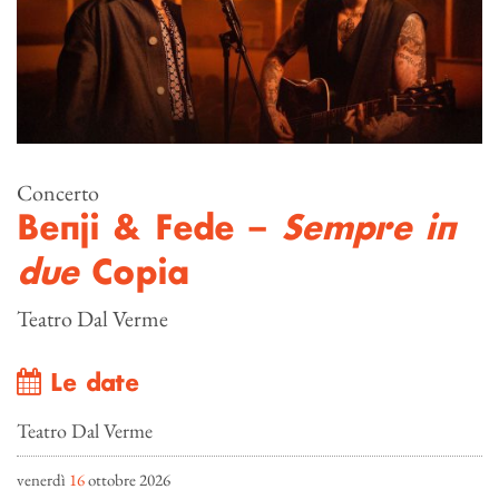
Concerto
Benji & Fede –
Sempre in
due
Copia
Teatro Dal Verme
Le date
Teatro Dal Verme
venerdì
16
ottobre 2026