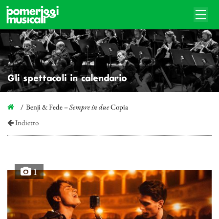
Gli spettacoli in calendario
Benji & Fede –
Sempre in due
Copia
Indietro
1