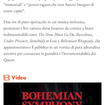
“immortali” e “poveri ragazzi che non hanno bisogno di
essere capiti”.
Due ore di puro spettacolo in cui musica sinfonica,
proiezioni e live camera show faranno da cornice a brani
indimenticabili come
The Show Must Go On
,
Barcelona
,
Under Pressure
,
Somebody to Love
e
Bohemian Rhapsody
, che
appassioneranno il pubblico in un vortice di pura adrenalina
emotiva per consacrare la genialità e l’intramontabilità dei
Queen.
Video