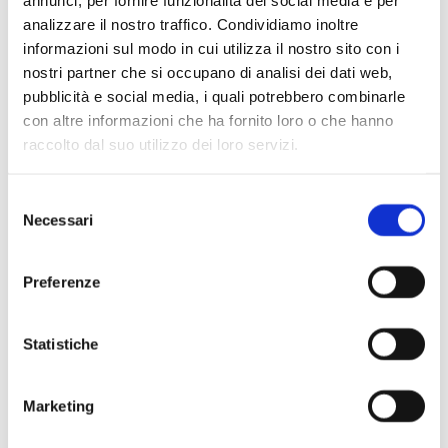
annunci, per fornire funzionalità dei social media e per
analizzare il nostro traffico. Condividiamo inoltre
informazioni sul modo in cui utilizza il nostro sito con i
nostri partner che si occupano di analisi dei dati web,
pubblicità e social media, i quali potrebbero combinarle
Scopri di più
con altre informazioni che ha fornito loro o che hanno
raccolto dal suo utilizzo dei loro servizi.
Selezione
Necessari
del
consenso
Preferenze
Statistiche
Marketing