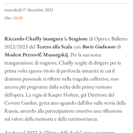
mercoledì
07
dicembre 2022
Ore:
18:00
Riccardo Chailly
inaugura
la
Stagione
di Opera e Balletto
2022/2023 del
Teatro alla Scala
con
Boris Godunov
di
Modest
Petrovič
Musorgskij
. Per la sua nona
inaugurazione di stagione, Chailly sceglie di dirigere per la
prima volta questo titolo di profonda umanità in cui il
dramma personale si riflette nella tragedia collettiva, reso
ancora più pregnante dalla scelta della prima versione
dell’opera. La regia di Kasper Holten, già Direttore del
Covent Garden, getta uno sguardo dall’alto sulla storia della
Russia, unendo alla partecipazione emotiva una riflessione
sul valore della memoria e della testimonianza.
Anche nel 2022, la “Prima della Scala” viene proiettata