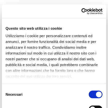
Orchestra i Pomeriggi Musicali
Governance
Storia
Direttore artistico
Direttore Emerito
Professori D’Orchestra
Questo sito web utilizza i cookie
Teatro Dal Verme
Utilizziamo i cookie per personalizzare contenuti ed
La Storia
I Protagonisti
annunci, per fornire funzionalità dei social media e per
I Festival
analizzare il nostro traffico. Condividiamo inoltre
Regolamento di Sala
informazioni sul modo in cui utilizza il nostro sito con i
Area Tecnica
Calendario
nostri partner che si occupano di analisi dei dati web,
Cartellone
pubblicità e social media, i quali potrebbero combinarle
I Pomeriggi Musicali
con altre informazioni che ha fornito loro o che hanno
Teatro Dal Verme
Biglietteria
raccolto dal suo utilizzo dei loro servizi.
Acquista
Selezione
Necessari
del
consenso