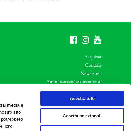
Acquista
Contatti
Newsletter
Amministrazione trasparente
Whistleblowing
ali
Privacy e Cookie Policy
Accetta tutti
cial media e
Informative Privacy
nostro sito
Area riservata
Accetta selezionati
i potrebbero
Credits
ei loro