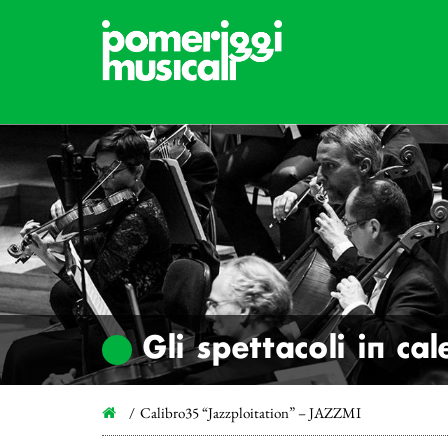
Gli spettacoli in ca
Calibro35 “Jazzploitation” – JAZZMI