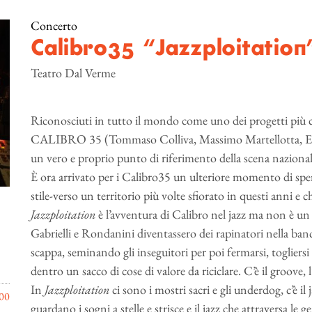
Concerto
Calibro35 “Jazzploitatio
Teatro Dal Verme
Riconosciuti in tutto il mondo come uno dei progetti più coo
CALIBRO 35 (Tommaso Colliva, Massimo Martellotta, Enri
un vero e proprio punto di riferimento della scena nazional
È ora arrivato per i Calibro35 un ulteriore momento di sper
stile-verso un territorio più volte sfiorato in questi anni e c
Jazzploitation
è l’avventura di Calibro nel jazz ma non è un 
Gabrielli e Rondanini diventassero dei rapinatori nella banca d
scappa, seminando gli inseguitori per poi fermarsi, togliersi
dentro un sacco di cose di valore da riciclare. C’è il groove, 
In
Jazzploitation
ci sono i mostri sacri e gli underdog, c’è il
00
guardano i sogni a stelle e strisce e il jazz che attraversa le