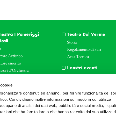
hestra I Pomeriggi
Teatro Dal Verme
cali
Storia
a
Regolamento di Sala
tore Artistico
Area Tecnica
ttore emerito
I nostri eventi
ssori d’Orchestra
Calendario
nti Corporate
Cartellone I Pomeriggi Music
 cookie
iende e il teatro
Cartellone Teatro Dal Verme
rsonalizzare contenuti ed annunci, per fornire funzionalità dei so
le
Biglietteria
ffico. Condividiamo inoltre informazioni sul modo in cui utilizza il 
Bonus
Archivio Fotografico
 occupano di analisi dei dati web, pubblicità e social media, i qual
azioni che ha fornito loro o che hanno raccolto dal suo utilizzo d