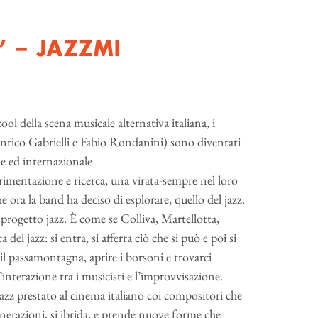
n” – JAZZMI
l della scena musicale alternativa italiana, i
co Gabrielli e Fabio Rondanini) sono diventati
e ed internazionale
imentazione e ricerca, una virata-sempre nel loro
he ora la band ha deciso di esplorare, quello del jazz.
progetto jazz. È come se Colliva, Martellotta,
el jazz: si entra, si afferra ciò che si può e poi si
 il passamontagna, aprire i borsoni e trovarci
l’interazione tra i musicisti e l’improvvisazione.
 jazz prestato al cinema italiano coi compositori che
 generazioni, si ibrida, e prende nuove forme che