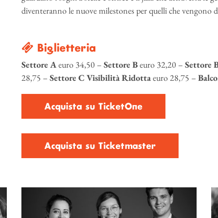
diventeranno le nuove milestones per quelli che vengono 
Biglietteria
Settore A
euro 34,50 –
Settore B
euro 32,20 –
Settore B
28,75 –
Settore C Visibilità Ridotta
euro 28,75 –
Balco
Acquista su TicketOne
Acquista su Ticketmaster