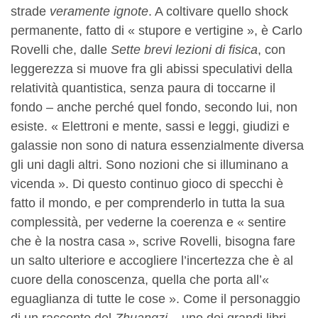
strade
veramente ignote
. A coltivare quello shock
permanente, fatto di « stupore e vertigine », è Carlo
Rovelli che, dalle
Sette brevi lezioni di fisica
, con
leggerezza si muove fra gli abissi speculativi della
relatività quantistica, senza paura di toccarne il
fondo – anche perché quel fondo, secondo lui, non
esiste. « Elettroni e mente, sassi e leggi, giudizi e
galassie non sono di natura essenzialmente diversa
gli uni dagli altri. Sono nozioni che si illuminano a
vicenda ». Di questo continuo gioco di specchi è
fatto il mondo, e per comprenderlo in tutta la sua
complessità, per vederne la coerenza e « sentire
che è la nostra casa », scrive Rovelli, bisogna fare
un salto ulteriore e accogliere l’incertezza che è al
cuore della conoscenza, quella che porta all’«
eguaglianza di tutte le cose ». Come il personaggio
di un racconto del
Zhuangzi
– uno dei grandi libri