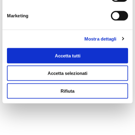
Marketing
Mostra dettagli
Accetta tutti
Accetta selezionati
Scopri di più
Rifiuta