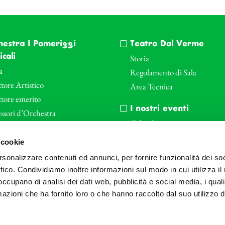
hestra I Pomeriggi
Teatro Dal Verme
cali
Storia
a
Regolamento di Sala
tore Artistico
Area Tecnica
ttore emerito
I nostri eventi
ssori d’Orchestra
Calendario
nti Corporate
Cartellone I Pomeriggi Music
 cookie
iende e il teatro
Cartellone Teatro Dal Verme
rsonalizzare contenuti ed annunci, per fornire funzionalità dei so
le
Biglietteria
ffico. Condividiamo inoltre informazioni sul modo in cui utilizza il 
Bonus
Archivio Fotografico
 occupano di analisi dei dati web, pubblicità e social media, i qual
azioni che ha fornito loro o che hanno raccolto dal suo utilizzo d