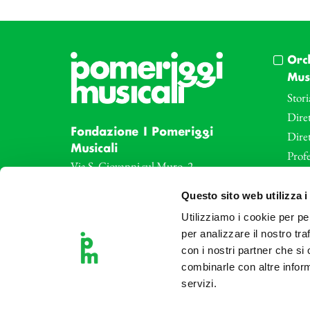
Orc
Musi
Stori
Diret
Fondazione I Pomeriggi
Dire
Musicali
Profe
Via S. Giovanni sul Muro, 2
20121 Milano
Eve
Questo sito web utilizza i
Partita Iva 04410060158
Le az
Cod. Fisc. 80078650159
Utilizziamo i cookie per pe
Le sa
Tel: +39 02 87905
per analizzare il nostro tra
Art 
con i nostri partner che si
Teatro Dal Verme
combinarle con altre inform
Via S. Giovanni sul Muro, 2
servizi.
20121 Milano