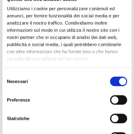
Con la partecipazione di Leonardo De Colle
Utilizziamo i cookie per personalizzare contenuti ed
Regia di Emilano Bronzino
annunci, per fornire funzionalità dei social media e per
Piccolo Teatro di Milano
analizzare il nostro traffico. Condividiamo inoltre
Testi a cura di Rosanna Roccia
informazioni sul modo in cui utilizza il nostro sito con i
Commissione Nazionale Cavouriana
nostri partner che si occupano di analisi dei dati web,
Musiche
pubblicità e social media, i quali potrebbero combinarle
Orchestra I Pomeriggi Musicali, Milano
con altre informazioni che ha fornito loro o che hanno
raccolto dal suo utilizzo dei loro servizi.
Presenta
Riccardo Bertollini
Selezione
Presidente Fondazione I Pomeriggi Musicali, Milano
Necessari
del
consenso
Preferenze
Gallery
Statistiche