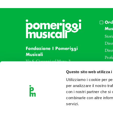
Orc
Musi
Stori
Diret
Fondazione I Pomeriggi
Dire
Musicali
Profe
Via S. Giovanni sul Muro, 2
20121 Milano
Eve
Questo sito web utilizza i
Partita Iva 04410060158
Le az
Cod. Fisc. 80078650159
Utilizziamo i cookie per pe
Le sa
Tel: +39 02 87905
per analizzare il nostro tra
Art 
con i nostri partner che si
Teatro Dal Verme
combinarle con altre inform
Via S. Giovanni sul Muro, 2
servizi.
20121 Milano