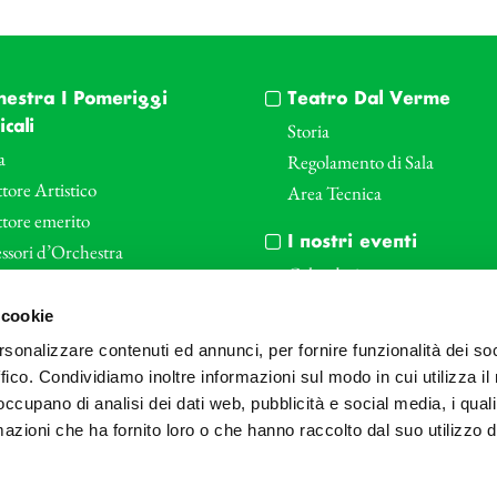
hestra I Pomeriggi
Teatro Dal Verme
cali
Storia
a
Regolamento di Sala
tore Artistico
Area Tecnica
ttore emerito
I nostri eventi
ssori d’Orchestra
Calendario
nti Corporate
Cartellone I Pomeriggi Music
 cookie
iende e il teatro
Cartellone Teatro Dal Verme
rsonalizzare contenuti ed annunci, per fornire funzionalità dei so
le
Biglietteria
ffico. Condividiamo inoltre informazioni sul modo in cui utilizza il 
Bonus
Archivio Fotografico
 occupano di analisi dei dati web, pubblicità e social media, i qual
azioni che ha fornito loro o che hanno raccolto dal suo utilizzo d