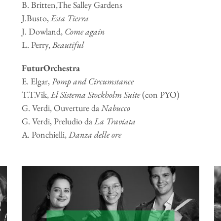
B. Britten,The Salley Gardens
J.Busto,
Esta Tierra
J. Dowland,
Come again
L. Perry,
Beautiful
FuturOrchestra
E. Elgar,
Pomp and Circumstance
T.T.Vik,
El Sistema Stockholm Suite
(con PYO)
G. Verdi, Ouverture da
Nabucco
G. Verdi, Preludio da
La Traviata
A. Ponchielli,
Danza delle ore