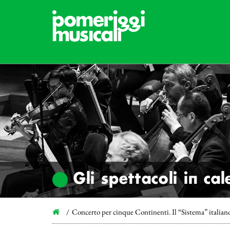
Gli spettacoli in ca
Concerto per cinque Continenti. Il “Sistema” italia