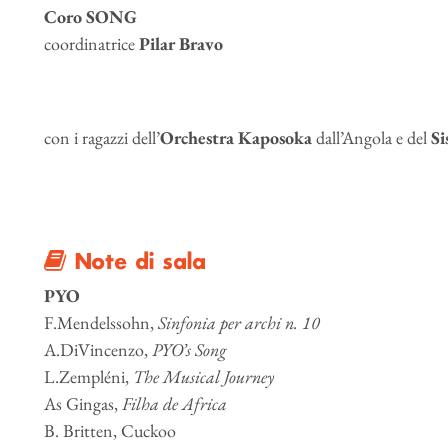
Coro SONG
coordinatrice
Pilar Bravo
con i ragazzi dell’
Orchestra Kaposoka
dall’Angola e del
Si
Note di sala
PYO
F.Mendelssohn,
Sinfonia per archi n. 10
A.DiVincenzo,
PYO’s Song
L.Zempléni,
The Musical Journey
As Gingas,
Filha de Africa
B. Britten, Cuckoo