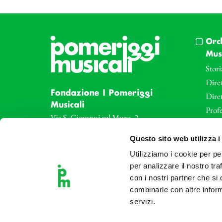
Orc
Musi
Stori
Diret
Fondazione I Pomeriggi
Dire
Musicali
Profe
Via S. Giovanni sul Muro, 2
20121 Milano
Eve
Questo sito web utilizza i
Partita Iva 04410060158
Le az
Cod. Fisc. 80078650159
Utilizziamo i cookie per pe
Le sa
Tel: +39 02 87905
per analizzare il nostro tra
Art 
con i nostri partner che si
Teatro Dal Verme
combinarle con altre inform
Via S. Giovanni sul Muro, 2
servizi.
20121 Milano