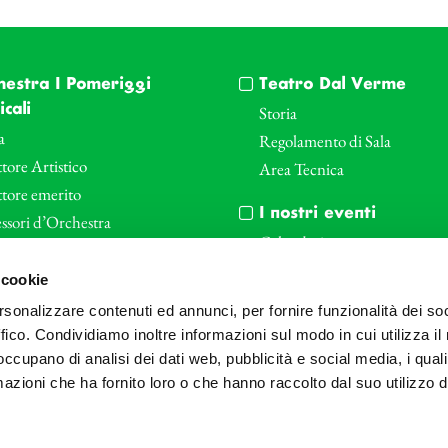
hestra I Pomeriggi
Teatro Dal Verme
cali
Storia
a
Regolamento di Sala
tore Artistico
Area Tecnica
ttore emerito
I nostri eventi
ssori d’Orchestra
Calendario
nti Corporate
Cartellone I Pomeriggi Music
 cookie
iende e il teatro
Cartellone Teatro Dal Verme
rsonalizzare contenuti ed annunci, per fornire funzionalità dei so
le
Biglietteria
ffico. Condividiamo inoltre informazioni sul modo in cui utilizza il 
Bonus
Archivio Fotografico
 occupano di analisi dei dati web, pubblicità e social media, i qual
azioni che ha fornito loro o che hanno raccolto dal suo utilizzo d