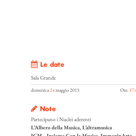
Le date
Sala Grande
domenica
24
maggio 2015
Ore:
17:
Note
Partecipano i Nuclei aderenti
L’Albero della Musica, L’altramusica
ICM– Insieme Con la Musica, ImmaginArte